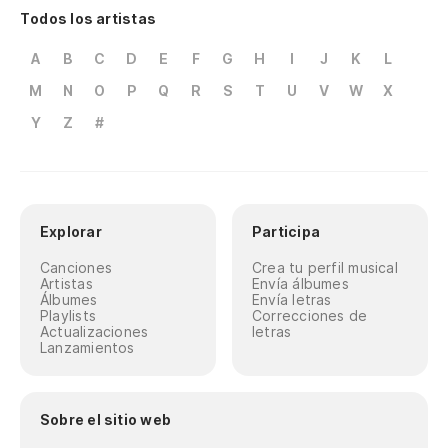
Todos los artistas
A
B
C
D
E
F
G
H
I
J
K
L
M
N
O
P
Q
R
S
T
U
V
W
X
Y
Z
#
Explorar
Participa
Canciones
Crea tu perfil musical
Artistas
Envía álbumes
Álbumes
Envía letras
Playlists
Correcciones de
Actualizaciones
letras
Lanzamientos
Sobre el sitio web