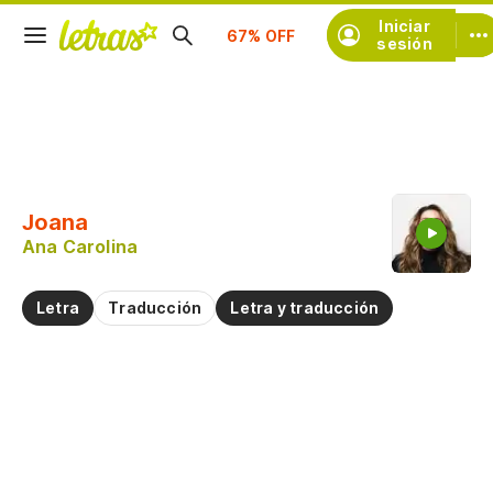
Suscríbete
Iniciar
sesión
Copiar fragmento
Copiar toda la letra
Joana
Practicar la pronunciación de
Ana Carolina
Comentar sobre este fragmento
Letra
Traducción
Letra y traducción