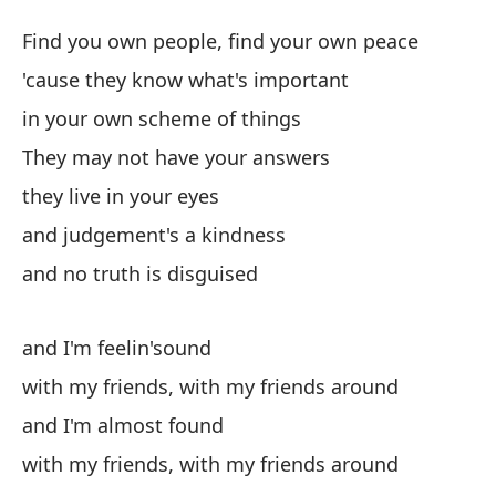
Co
Find you own people, find your own peace
Wi
'cause they know what's important
in your own scheme of things
En
They may not have your answers
pa
they live in your eyes
Fi
and judgement's a kindness
po
and no truth is disguised
'c
and I'm feelin'sound
en
with my friends, with my friends around
in
and I'm almost found
El
with my friends, with my friends around
Th