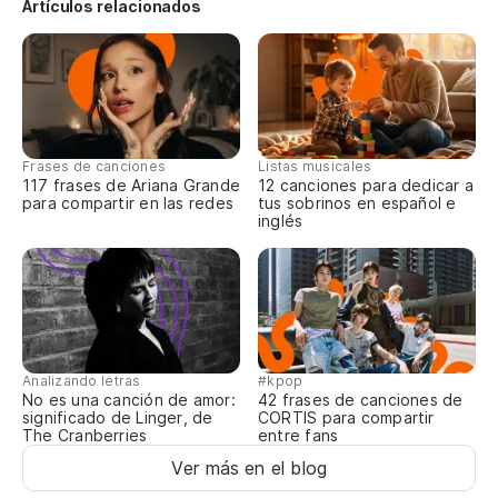
Artículos relacionados
es
pe
bu
Frases de canciones
Listas musicales
117 frases de Ariana Grande
12 canciones para dedicar a
as
para compartir en las redes
tus sobrinos en español e
inglés
so
y 
qu
Analizando letras
#kpop
th
No es una canción de amor:
42 frases de canciones de
significado de Linger, de
CORTIS para compartir
The Cranberries
entre fans
y 
Ver más en el blog