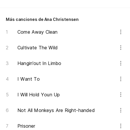
co
wi
Más canciones de Ana Christensen
Come Away Clean
y 
Cultivate The Wild
co
wi
Hangin'out In Limbo
En
I Want To
pa
Fi
I Will Hold Youn Up
Not All Monkeys Are Right-handed
Prisoner