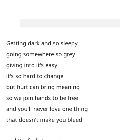
el
y 
an
Getting dark and so sleepy
going somewhere so grey
y 
giving into it's easy
an
it's so hard to change
but hurt can bring meaning
y 
so we join hands to be free
co
and you'll never love one thing
wi
that doesn't make you bleed
y 