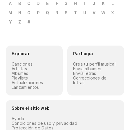
A
B
C
D
E
F
G
H
I
J
K
L
M
N
O
P
Q
R
S
T
U
V
W
X
Y
Z
#
Explorar
Participa
Canciones
Crea tu perfil musical
Artistas
Envía álbumes
Álbumes
Envía letras
Playlists
Correcciones de
Actualizaciones
letras
Lanzamientos
Sobre el sitio web
Ayuda
Condiciones de uso y privacidad
Protección de Datos