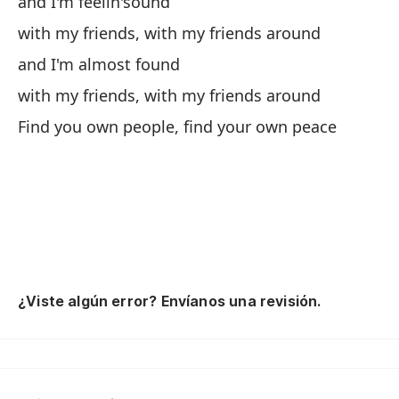
and I'm feelin'sound
with my friends, with my friends around
co
and I'm almost found
wi
with my friends, with my friends around
Find you own people, find your own peace
Se
Ge
ca
¿Viste algún error? Envíanos una revisión.
go
ce