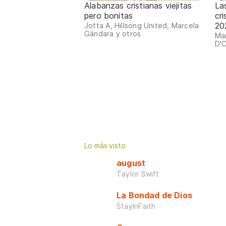
Alabanzas cristianas viejitas
La
pero bonitas
cr
20
Jotta A, Hillsong United, Marcela
Gándara y otros
Mar
D'C
Lo más visto
august
Taylor Swift
La Bondad de Dios
StayInFaith