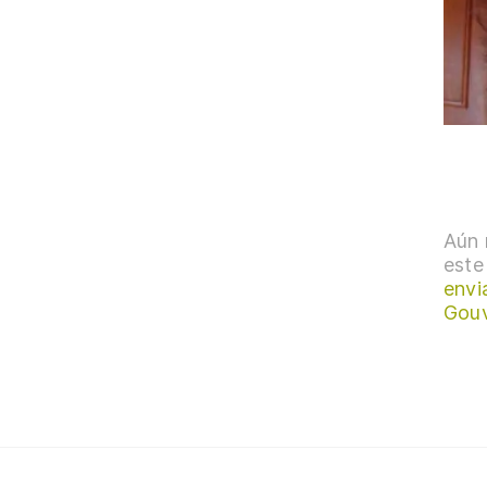
Aún 
este
envi
Gouv