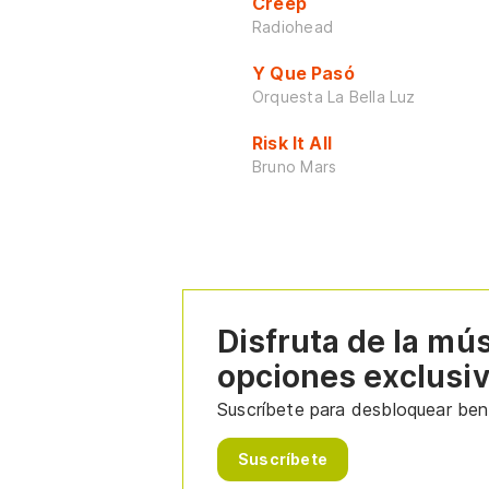
Creep
Radiohead
Y Que Pasó
Orquesta La Bella Luz
Risk It All
Bruno Mars
Disfruta de la mú
opciones exclusi
Suscríbete para desbloquear bene
Suscríbete