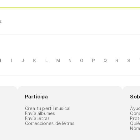
a
H
I
J
K
L
M
N
O
P
Q
R
S
Participa
Sob
Crea tu perfil musical
Ayu
Envía álbumes
Cond
Envía letras
Prot
Correcciones de letras
Qui
Norm