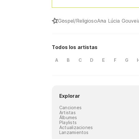
Gospel/Religioso
Ana Lúcia Gouvei
Todos los artistas
A
B
C
D
E
F
G
Explorar
Canciones
Artistas
Álbumes
Playlists
Actualizaciones
Lanzamientos