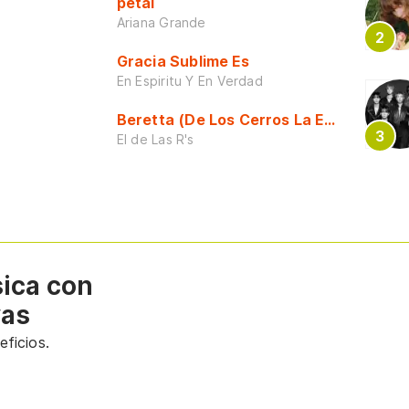
petal
Ariana Grande
Gracia Sublime Es
En Espiritu Y En Verdad
Beretta (De Los Cerros La Escuela)
El de Las R's
sica con
vas
ficios.