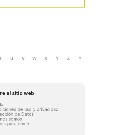
T
U
V
W
X
Y
Z
#
re el sitio web
da
iciones de uso y privacidad
ección de Datos
énes somos
as para envío