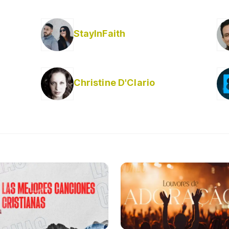
StayInFaith
Christine D'Clario