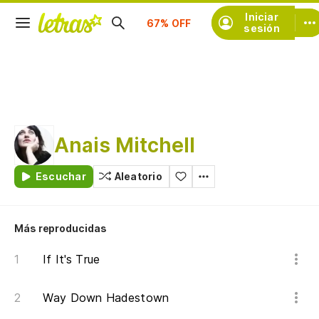
Suscríbete
Iniciar
sesión
Anais Mitchell
Escuchar
Aleatorio
Más reproducidas
If It's True
Way Down Hadestown