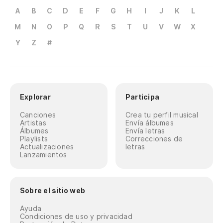
A
B
C
D
E
F
G
H
I
J
K
L
M
N
O
P
Q
R
S
T
U
V
W
X
Y
Z
#
Explorar
Participa
Canciones
Crea tu perfil musical
Artistas
Envía álbumes
Álbumes
Envía letras
Playlists
Correcciones de
Actualizaciones
letras
Lanzamientos
Sobre el sitio web
Ayuda
Condiciones de uso y privacidad