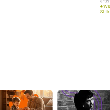
arti
envi
Strik