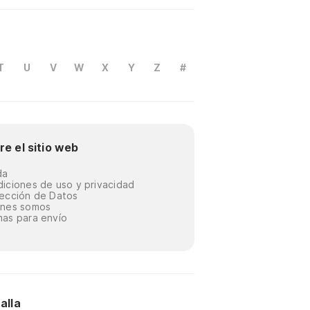
T
U
V
W
X
Y
Z
#
re el sitio web
da
iciones de uso y privacidad
ección de Datos
énes somos
as para envío
alla