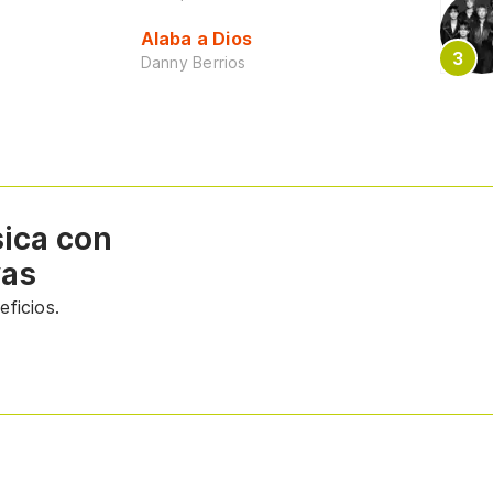
Alaba a Dios
Danny Berrios
sica con
vas
ficios.