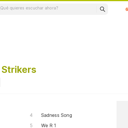
Su
 Strikers
Sadness Song
We R 1