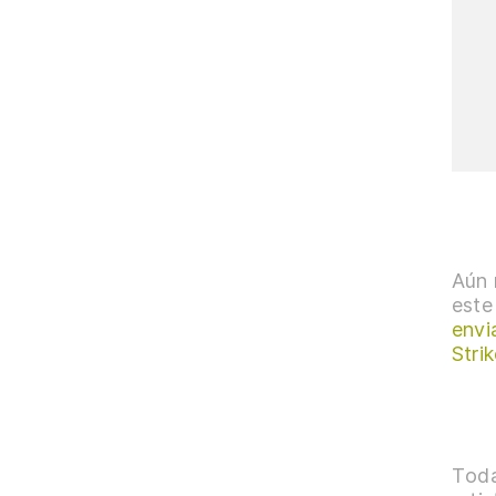
Aún 
este
envi
Strik
Toda