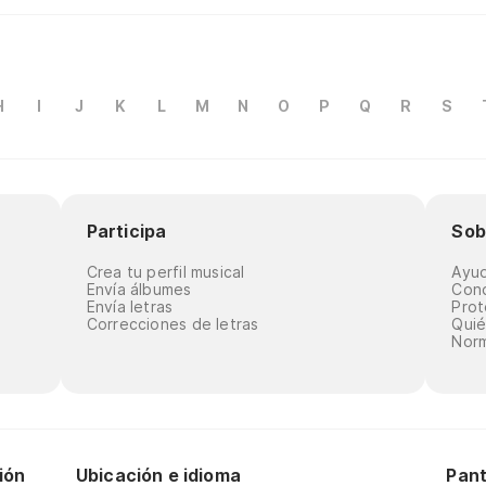
H
I
J
K
L
M
N
O
P
Q
R
S
Participa
Sob
Crea tu perfil musical
Ayu
Envía álbumes
Cond
Envía letras
Prot
Correcciones de letras
Qui
Norm
ión
Ubicación e idioma
Pant