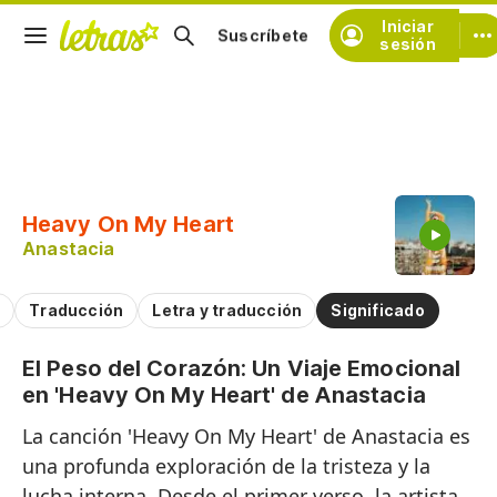
Iniciar
Suscríbete
sesión
Copiar fragmento
Copiar toda la letra
Heavy On My Heart
Practicar la pronunciación de
Anastacia
Comentar sobre este fragmento
a
Traducción
Letra y traducción
Significado
El Peso del Corazón: Un Viaje Emocional
en 'Heavy On My Heart' de Anastacia
La canción 'Heavy On My Heart' de Anastacia es
una profunda exploración de la tristeza y la
lucha interna. Desde el primer verso, la artista