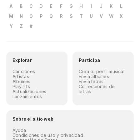
A
B
C
D
E
F
G
H
I
J
K
L
M
N
O
P
Q
R
S
T
U
V
W
X
Y
Z
#
Explorar
Participa
Canciones
Crea tu perfil musical
Artistas
Envía álbumes
Álbumes
Envía letras
Playlists
Correcciones de
Actualizaciones
letras
Lanzamientos
Sobre el sitio web
Ayuda
Condiciones de uso y privacidad