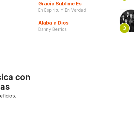
Gracia Sublime Es
En Espiritu Y En Verdad
Alaba a Dios
Danny Berrios
sica con
vas
ficios.