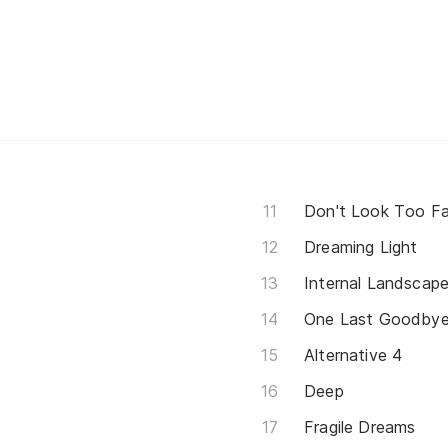
Don't Look Too Fa
Dreaming Light
Internal Landscap
One Last Goodby
Alternative 4
Deep
Fragile Dreams