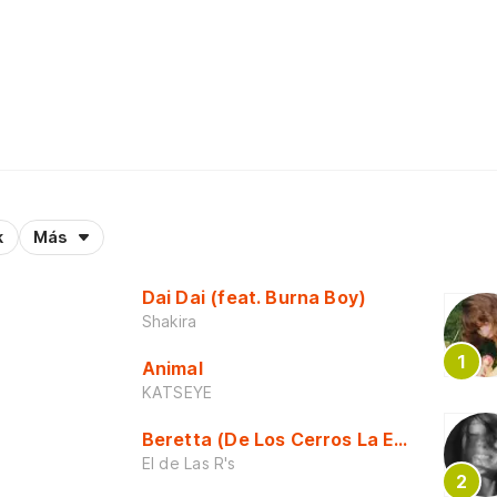
k
Más
Dai Dai (feat. Burna Boy)
Shakira
Animal
KATSEYE
Beretta (De Los Cerros La Escuela)
El de Las R's