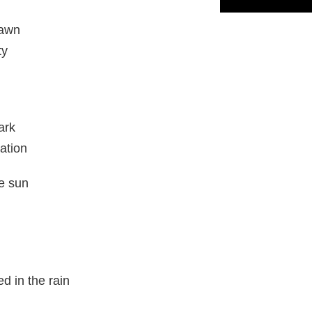
dawn
ty
ark
ation
he sun
n
ed in the rain