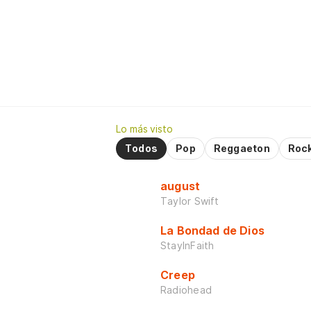
Lo más visto
Todos
Pop
Reggaeton
Roc
august
Taylor Swift
La Bondad de Dios
StayInFaith
Creep
Radiohead