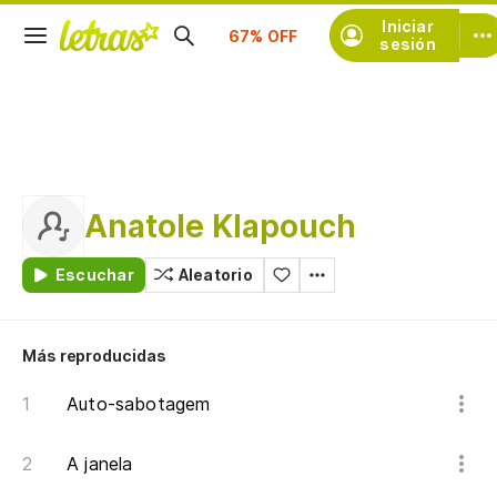
Suscríbete
Iniciar
sesión
Anatole Klapouch
Escuchar
Aleatorio
Más reproducidas
Auto-sabotagem
A janela