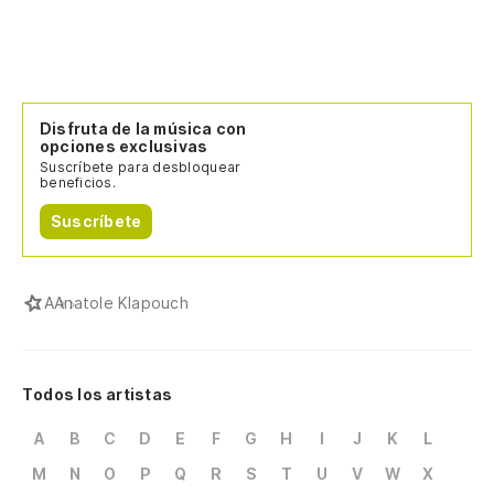
Disfruta de la música con
opciones exclusivas
Suscríbete para desbloquear
beneficios.
Suscríbete
A
Anatole Klapouch
Todos los artistas
A
B
C
D
E
F
G
H
I
J
K
L
M
N
O
P
Q
R
S
T
U
V
W
X