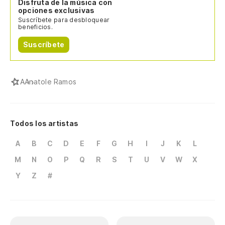
Disfruta de la música con
opciones exclusivas
Suscríbete para desbloquear
beneficios.
Suscríbete
A
Anatole Ramos
Todos los artistas
A
B
C
D
E
F
G
H
I
J
K
L
M
N
O
P
Q
R
S
T
U
V
W
X
Y
Z
#