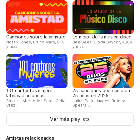
Canciones sobre la amistad
Lo mejor de la música disco
Norah Jones, Bruno Mars, BTS
Bee Gees, Gloria Gaynor, ABBA
y más
y más
101 cantantes mujeres
25 canciones que cumplen
latinas e hispanas
25 años en 2025
Shakira, Mercedes Sosa, Celia
Linkin Park, Juanes, Britney
Cruz...
Spears…
Ver más playlists
Artistas relacionados