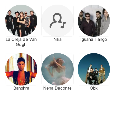
La Oreja de Van
Nika
Iguana Tango
Gogh
Banghra
Nena Daconte
Obk