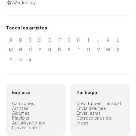
A
Andermay
Todos los artistas
A
B
C
D
E
F
G
H
I
J
K
L
M
N
O
P
Q
R
S
T
U
V
W
X
Y
Z
#
Explorar
Participa
Canciones
Crea tu perfil musical
Artistas
Envía álbumes
Álbumes
Envía letras
Playlists
Correcciones de
Actualizaciones
letras
Lanzamientos