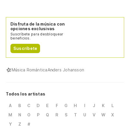
Disfruta de la música con
opciones exclusivas
Suscríbete para desbloquear
beneficios.
Suscríbete
Música Romántica
Anders Johansson
Todos los artistas
A
B
C
D
E
F
G
H
I
J
K
L
M
N
O
P
Q
R
S
T
U
V
W
X
Y
Z
#