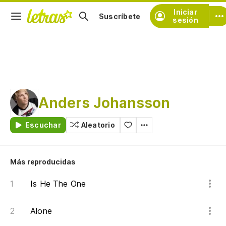
Iniciar
Suscríbete
sesión
Anders Johansson
Escuchar
Aleatorio
Más reproducidas
Is He The One
Alone