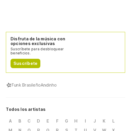
Disfruta de la música con
opciones exclusivas
Suscríbete para desbloquear
beneficios.
Suscríbete
Funk Brasileño
Andinho
Todos los artistas
A
B
C
D
E
F
G
H
I
J
K
L
M
N
O
P
Q
R
S
T
U
V
W
X