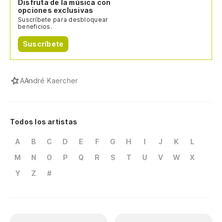
Disfruta de la música con
opciones exclusivas
Suscríbete para desbloquear
beneficios.
Suscríbete
A
André Kaercher
Todos los artistas
A
B
C
D
E
F
G
H
I
J
K
L
M
N
O
P
Q
R
S
T
U
V
W
X
Y
Z
#