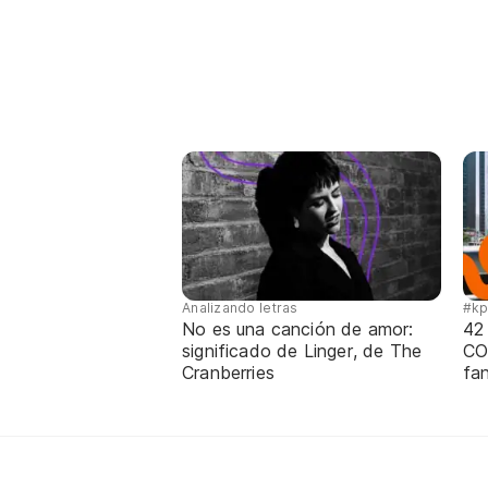
Analizando letras
#k
No es una canción de amor:
42
significado de Linger, de The
CO
Cranberries
fa