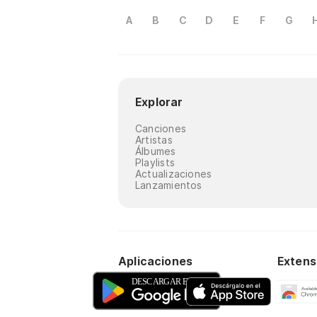
A
B
C
D
E
F
G
Explorar
Canciones
Artistas
Álbumes
Playlists
Actualizaciones
Lanzamientos
Aplicaciones
Extens