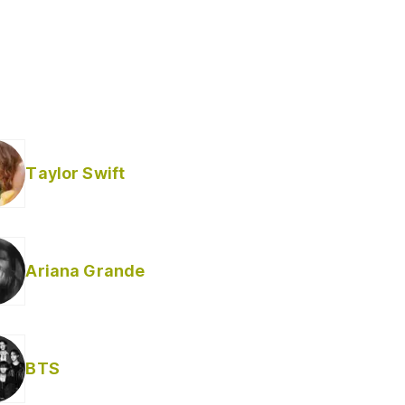
Taylor Swift
Ariana Grande
Helabusador) [explícita]
BTS