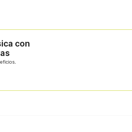
sica con
vas
ficios.