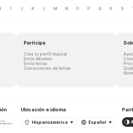
H
I
J
K
L
M
N
O
P
Q
R
S
Participa
Sob
Crea tu perfil musical
Ayu
Envía álbumes
Cond
Envía letras
Prot
Correcciones de letras
Qui
Norm
ión
Ubicación e idioma
Pant
Hispanoamérica
Español