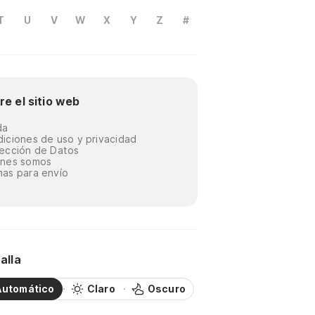
T
U
V
W
X
Y
Z
#
re el sitio web
da
iciones de uso y privacidad
ección de Datos
énes somos
as para envío
alla
Automático
Claro
Oscuro