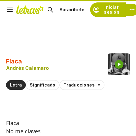
Iniciar
Suscríbete
sesión
Copiar fragmento
Copiar toda la letra
Flaca
Practicar la pronunciación de
Andrés Calamaro
Comentar sobre este fragmento
Letra
Significado
Traducciones
Flaca
No me claves