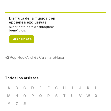
Disfruta de la música con
opciones exclusivas
Suscríbete para desbloquear
beneficios.
Suscríbete
Pop Rock
Andrés Calamaro
Flaca
Todos los artistas
A
B
C
D
E
F
G
H
I
J
K
L
M
N
O
P
Q
R
S
T
U
V
W
X
Y
Z
#