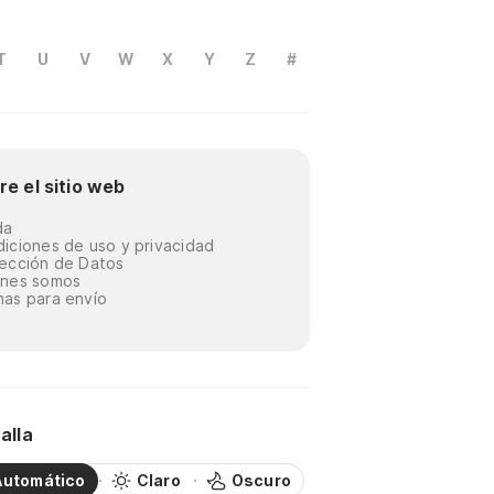
T
U
V
W
X
Y
Z
#
re el sitio web
da
iciones de uso y privacidad
ección de Datos
énes somos
as para envío
alla
Automático
Claro
Oscuro