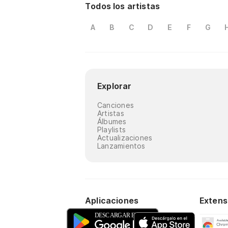
Todos los artistas
A
B
C
D
E
F
G
Explorar
Canciones
Artistas
Álbumes
Playlists
Actualizaciones
Lanzamientos
Aplicaciones
Extens