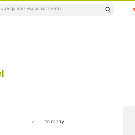
Su
l
I'm ready