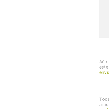
Aún 
este
envi
Toda
arti