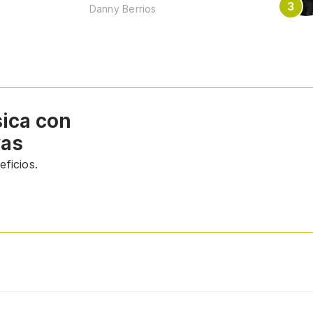
Danny Berrios
sica con
vas
ficios.