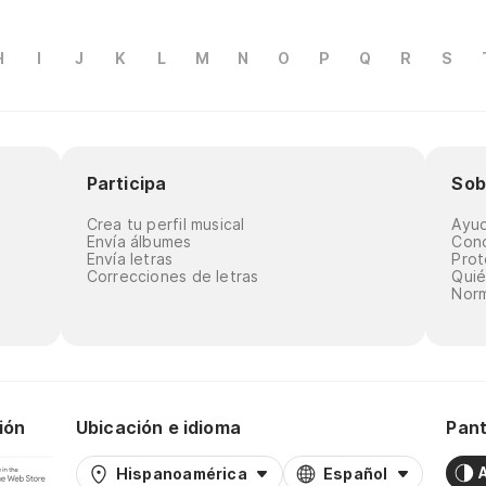
H
I
J
K
L
M
N
O
P
Q
R
S
Participa
Sob
Crea tu perfil musical
Ayu
Envía álbumes
Cond
Envía letras
Prot
Correcciones de letras
Qui
Norm
ión
Ubicación e idioma
Pant
Hispanoamérica
Español