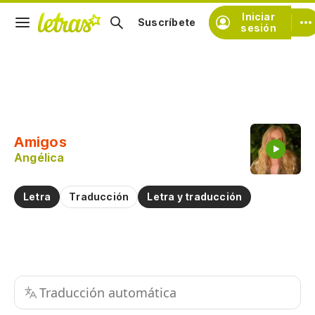
Iniciar
Suscríbete
sesión
Copiar fragmento
Copiar toda la letra
Amigos
Practicar la pronunciación de
Angélica
Comentar sobre este fragmento
Letra
Traducción
Letra y traducción
Traducción automática