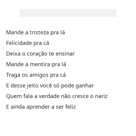
Va
Va
Mande a tristeza pra lá
Va
Felicidade pra cá
Y 
Deixa o coração te ensinar
Mande a mentira pra lá
Va
Traga os amigos pra cá
A 
E desse jeito você só pode ganhar
Si
Quem fala a verdade não cresce o nariz
Se
E ainda aprender a ser feliz
La
Um