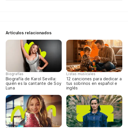
Y 
E 
Qu
Artículos relacionados
Qu
Y 
E 
Biografías
Listas musicales
Biografía de Karol Sevilla:
12 canciones para dedicar a
quién es la cantante de Soy
tus sobrinos en español e
Luna
inglés