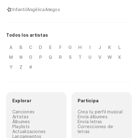
Infantil
Angélica
Amigos
Todos los artistas
A
B
C
D
E
F
G
H
I
J
K
L
M
N
O
P
Q
R
S
T
U
V
W
X
Y
Z
#
Explorar
Participa
Canciones
Crea tu perfil musical
Artistas
Envía álbumes
Álbumes
Envía letras
Playlists
Correcciones de
Actualizaciones
letras
Lanzamientos