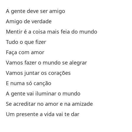
A
A gente deve ser amigo
A
Amigo de verdade
Mentir é a coisa mais feia do mundo
La
Tudo o que fizer
Am
Faça com amor
Vamos fazer o mundo se alegrar
Me
Vamos juntar os corações
Me
E numa só canção
A gente vai iluminar o mundo
To
Se acreditar no amor e na amizade
Ha
Um presente a vida vai te dar
Va