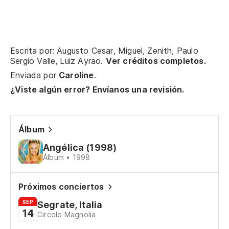
Escrita por: Augusto Cesar, Miguel, Zenith, Paulo
Sergio Valle, Luiz Ayrao.
Ver créditos completos.
Ma
Enviada por
Caroline
.
¿Viste algún error? Envíanos una revisión.
Fe
Álbum
De
Angélica (1998)
De
Álbum • 1998
Ma
Próximos conciertos
SEP
Segrate, Italia
Tr
14
Circolo Magnolia