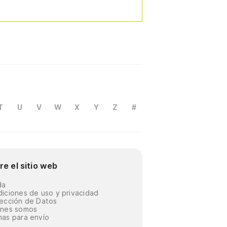
T
U
V
W
X
Y
Z
#
re el sitio web
da
iciones de uso y privacidad
ección de Datos
énes somos
as para envío