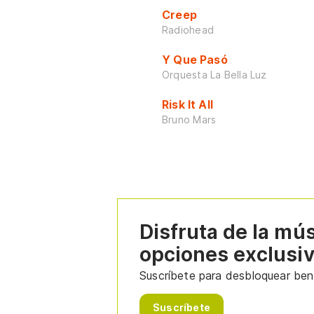
Creep
Radiohead
Y Que Pasó
Orquesta La Bella Luz
Risk It All
Bruno Mars
Disfruta de la mú
opciones exclusi
Suscríbete para desbloquear bene
Suscríbete