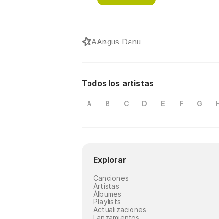
A
Angus Danu
Todos los artistas
A
B
C
D
E
F
G
Explorar
Canciones
Artistas
Álbumes
Playlists
Actualizaciones
Lanzamientos