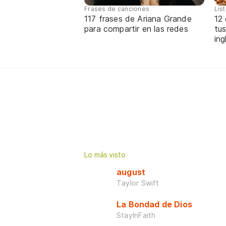
Frases de canciones
Lis
117 frases de Ariana Grande
12
para compartir en las redes
tus
ing
Lo más visto
august
Taylor Swift
La Bondad de Dios
StayInFaith