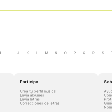
H
I
J
K
L
M
N
O
P
Q
R
S
Participa
Sob
Crea tu perfil musical
Ayu
Envía álbumes
Cond
Envía letras
Prot
Correcciones de letras
Qui
Norm