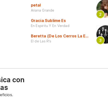
petal
Ariana Grande
Gracia Sublime Es
En Espiritu Y En Verdad
Beretta (De Los Cerros La Escuela)
El de Las R's
sica con
vas
ficios.