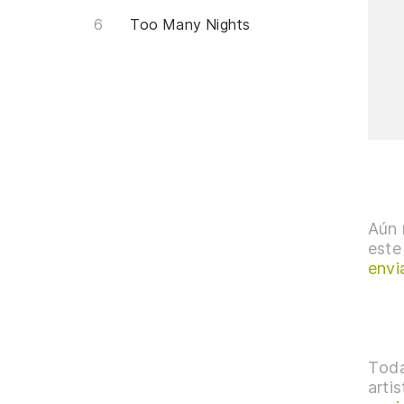
Too Many Nights
Aún 
este
envi
Toda
arti