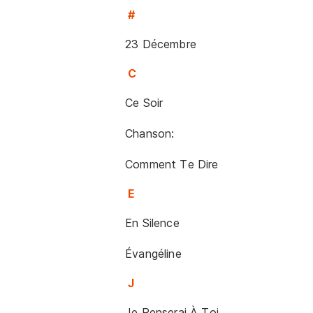
#
23 Décembre
C
Ce Soir
Chanson:
Comment Te Dire
E
En Silence
Évangéline
J
Je Penserai À Toi