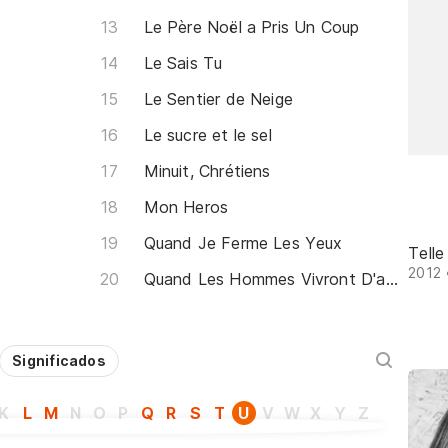
Le Père Noël a Pris Un Coup
Le Sais Tu
Le Sentier de Neige
Le sucre et le sel
Minuit, Chrétiens
Mon Heros
Quand Je Ferme Les Yeux
Telle
2012 
Quand Les Hommes Vivront D'amour
Significados
K
L
M
N
O
P
Q
R
S
T
U
V
W
X
Y
Z