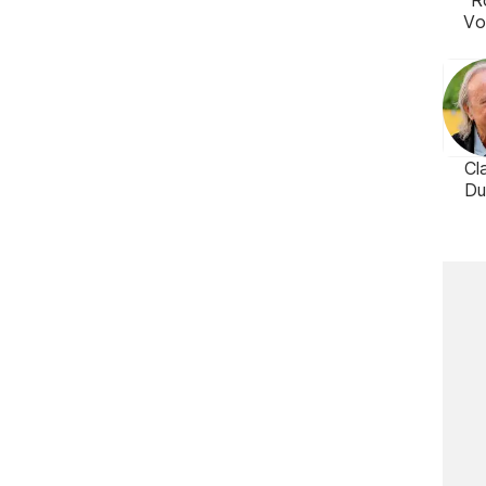
R
Vo
Cl
Du