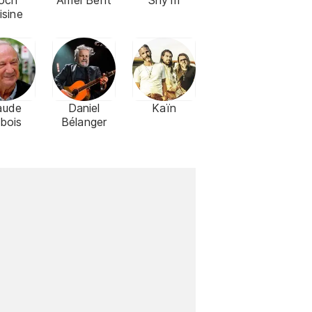
och
Amel Bent
Shy'm
isine
aude
Daniel
Kaïn
bois
Bélanger