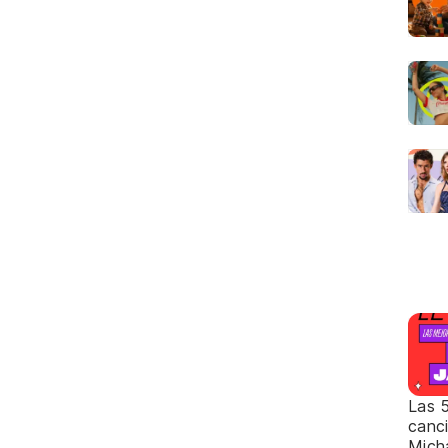
Las 
canc
Mich