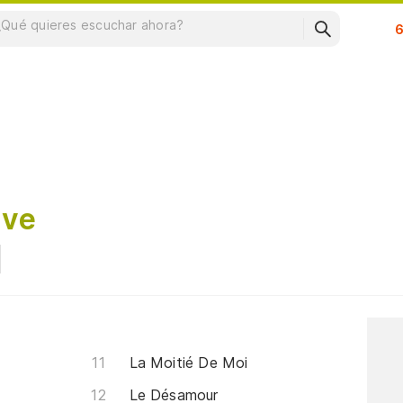
Su
uve
La Moitié De Moi
Le Désamour