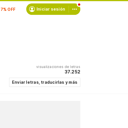
scríbete
Iniciar sesión
visualizaciones de letras
37.252
Enviar letras, traducirlas y más