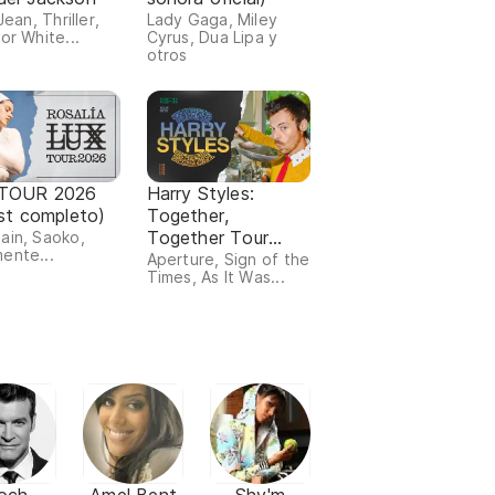
 Jean, Thriller,
Lady Gaga, Miley
or White...
Cyrus, Dua Lipa y
otros
TOUR 2026
Harry Styles:
ist completo)
Together,
Together Tour
ain, Saoko,
ente...
(setlist completo)
Aperture, Sign of the
Times, As It Was...