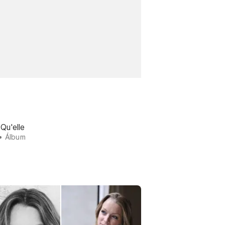
 Qu'elle
• Álbum