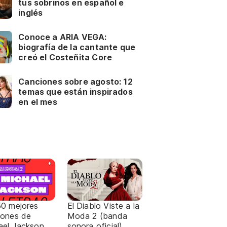
tus sobrinos en español e
inglés
Conoce a ARIA VEGA:
biografía de la cantante que
creó el Costeñita Core
Canciones sobre agosto: 12
temas que están inspirados
en el mes
50 mejores
El Diablo Viste a la
iones de
Moda 2 (banda
ael Jackson
sonora oficial)