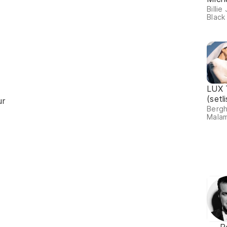
Billie
Black 
LUX 
(setl
ur
Bergh
Malam