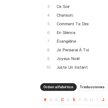
Ce Soir
Chanson:
Comment Te Dire
En Silence
Évangéline
Je Penserai À Toi
Joyeux Noël
Juste Un Instant
Orden alfabético
Traducciones
#
A
B
C
D
E
F
G
H
I
J