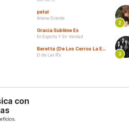
petal
Ariana Grande
Gracia Sublime Es
En Espiritu Y En Verdad
Beretta (De Los Cerros La Escuela)
El de Las R's
sica con
vas
ficios.