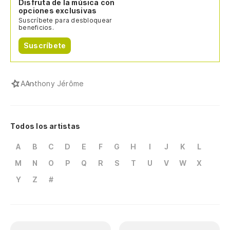
Disfruta de la música con
opciones exclusivas
Suscríbete para desbloquear
beneficios.
Suscríbete
A
Anthony Jérôme
Todos los artistas
A
B
C
D
E
F
G
H
I
J
K
L
M
N
O
P
Q
R
S
T
U
V
W
X
Y
Z
#