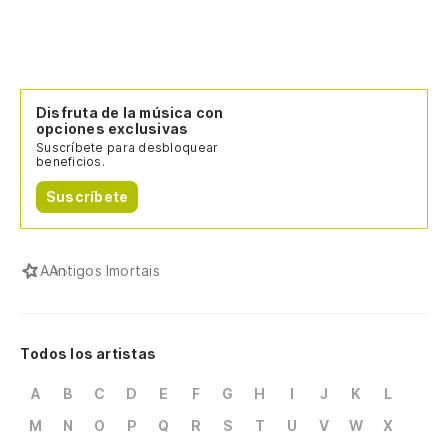
Disfruta de la música con
opciones exclusivas
Suscríbete para desbloquear
beneficios.
Suscríbete
A
Antigos Imortais
Todos los artistas
A
B
C
D
E
F
G
H
I
J
K
L
M
N
O
P
Q
R
S
T
U
V
W
X