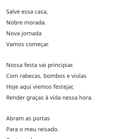
Ap
Salve essa casa,
Ab
Nobre morada.
Nova jornada
Sa
Vamos começar.
No
Nossa festa vai principiar.
Nu
Com rabecas, bombos e violas
Hoje aqui viemos festejar,
Va
Render graças à vida nessa hora.
Nu
Abram as portas
No
Para o meu reisado.