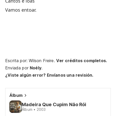
Cantos e loas
Co
Vamos entoar.
Co
Ho
Ho
Da
Re
Escrita por: Wilson Freire.
Ver créditos completos.
Enviada por
Noély
.
Ab
¿Viste algún error? Envíanos una revisión.
Pa
Álbum
Ca
Madeira Que Cupim Não Rói
Álbum • 2003