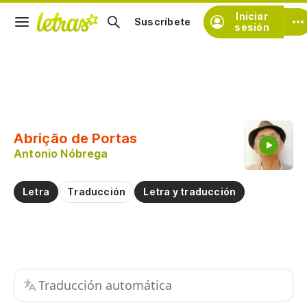
Iniciar
Suscríbete
sesión
Copiar fragmento
Copiar toda la letra
Abrição de Portas
Practicar la pronunciación de
Antonio Nóbrega
Comentar sobre este fragmento
Letra
Traducción
Letra y traducción
Traducción automática