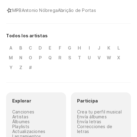
MPB
Antonio Nóbrega
Abrição de Portas
Todos los artistas
A
B
C
D
E
F
G
H
I
J
K
L
M
N
O
P
Q
R
S
T
U
V
W
X
Y
Z
#
Explorar
Participa
Canciones
Crea tu perfil musical
Artistas
Envía álbumes
Álbumes
Envía letras
Playlists
Correcciones de
Actualizaciones
letras
Lanzamientos