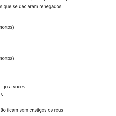
s que se declaram renegados
mortos)
mortos)
digo a vocês
is
não ficam sem castigos os réus