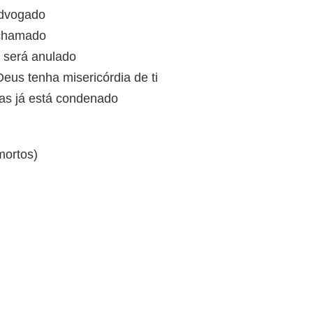
advogado
 chamado
o será anulado
eus tenha misericórdia de ti
as já está condenado
mortos)