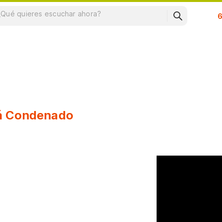
Su
á Condenado