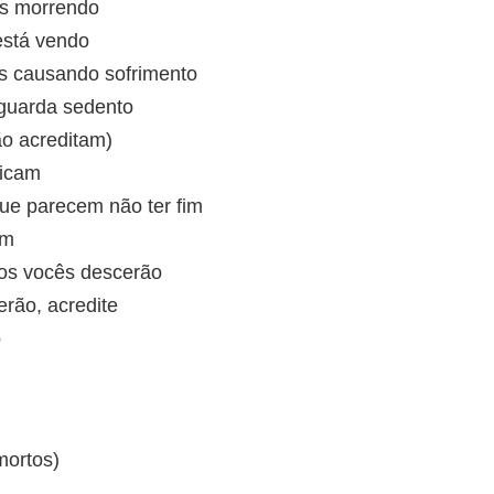
es morrendo
está vendo
es causando sofrimento
aguarda sedento
o acreditam)
ficam
que parecem não ter fim
im
os vocês descerão
erão, acredite
o
mortos)