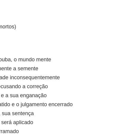
mortos)
ouba, o mundo mente
mente a semente
ade inconsequentemente
ecusando a correção
 e a sua enganação
atido e o julgamento encerrado
a sua sentença
 será aplicado
erramado