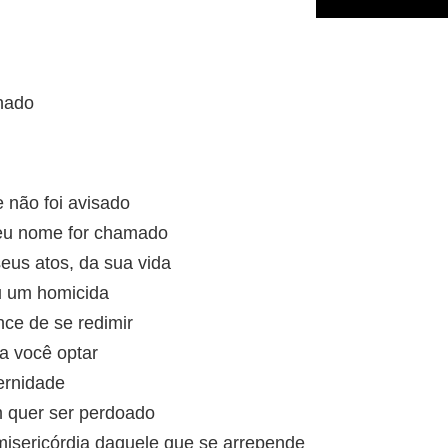
nado
e não foi avisado
seu nome for chamado
seus atos, da sua vida
ou um homicida
nce de se redimir
a você optar
ernidade
 quer ser perdoado
misericórdia daquele que se arrepende