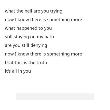
es
what the hell are you trying
es
si
now I know there is something more
lo
what happened to you
en
still staying on my path
tr
are you still denying
pa
to
now I know there is something more
má
that this is the truth
qu
it's all in you
ha
mi
al