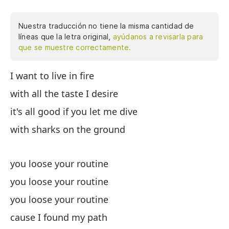
Nuestra traducción no tiene la misma cantidad de
líneas que la letra original,
ayúdanos a revisarla para
que se muestre correctamente.
I want to live in fire
Qu
de
with all the taste I desire
co
it's all good if you let me dive
pi
with sharks on the ground
en
tr
pa
you loose your routine
to
you loose your routine
qu
you loose your routine
vi
vi
cause I found my path
vi