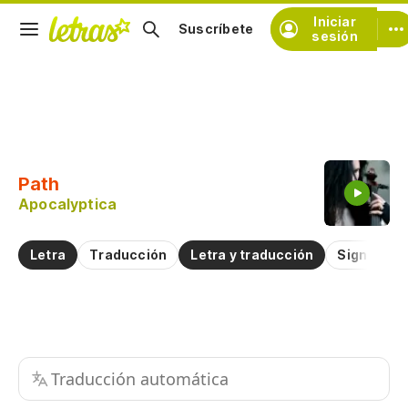
Iniciar
Suscríbete
sesión
Copiar fragmento
Copiar toda la letra
Path
Practicar la pronunciación de
Apocalyptica
Comentar sobre este fragmento
Letra
Traducción
Letra y traducción
Significad
Traducción automática