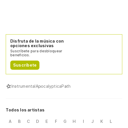
Disfruta de la música con
opciones exclusivas
Suscríbete para desbloquear
beneficios.
Suscríbete
Instrumental
Apocalyptica
Path
Todos los artistas
A
B
C
D
E
F
G
H
I
J
K
L