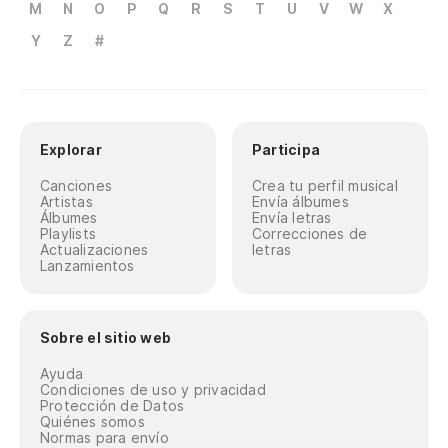
M
N
O
P
Q
R
S
T
U
V
W
X
Y
Z
#
Explorar
Participa
Canciones
Crea tu perfil musical
Artistas
Envía álbumes
Álbumes
Envía letras
Playlists
Correcciones de
Actualizaciones
letras
Lanzamientos
Sobre el sitio web
Ayuda
Condiciones de uso y privacidad
Protección de Datos
Quiénes somos
Normas para envío