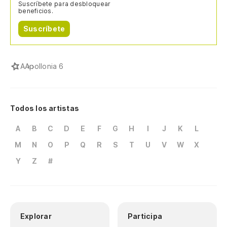
Suscríbete para desbloquear
beneficios.
Suscríbete
A
Apollonia 6
Todos los artistas
A
B
C
D
E
F
G
H
I
J
K
L
M
N
O
P
Q
R
S
T
U
V
W
X
Y
Z
#
Explorar
Participa