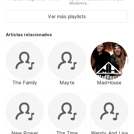
Madonna...
Ver más playlists
Artistas relacionados
The Family
Mayte
MadHouse
New Power
The Time
Wendy And Lisa