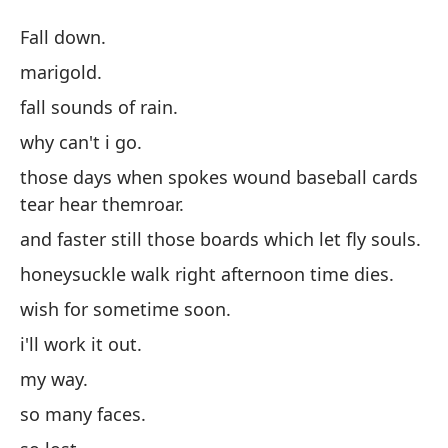
Ca
Fall down.
M
marigold.
fall sounds of rain.
Ca
why can't i go.
Ca
those days when spokes wound baseball cards
tear hear themroar.
Ca
and faster still those boards which let fly souls.
honeysuckle walk right afternoon time dies.
¿P
wish for sometime soon.
i'll work it out.
Es
de
my way.
th
so many faces.
he