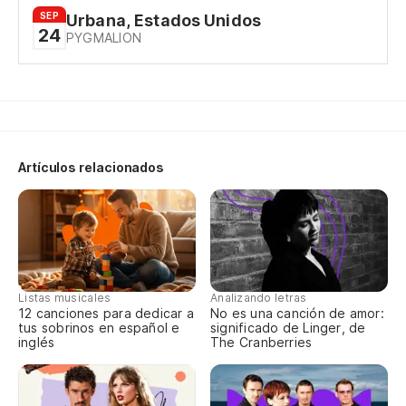
Ta
SEP
Urbana, Estados Unidos
24
PYGMALION
Ta
¿P
no
Artículos relacionados
wh
El
fo
Listas musicales
Analizando letras
Qu
12 canciones para dedicar a
No es una canción de amor:
tus sobrinos en español e
significado de Linger, de
th
inglés
The Cranberries