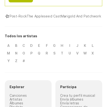
Post-Rock
The Appleseed Cast
Marigold And Patchwork
Todos los artistas
A
B
C
D
E
F
G
H
I
J
K
L
M
N
O
P
Q
R
S
T
U
V
W
X
Y
Z
#
Explorar
Participa
Canciones
Crea tu perfil musical
Artistas
Envía álbumes
Álbumes
Envía letras
Playlists
Correcciones de