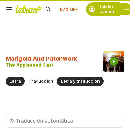
Iniciar
Suscríbete
sesión
Copiar fragmento
Copiar toda la letra
Marigold And Patchwork
Practicar la pronunciación de
The Appleseed Cast
Comentar sobre este fragmento
Letra
Traducción
Letra y traducción
Traducción automática