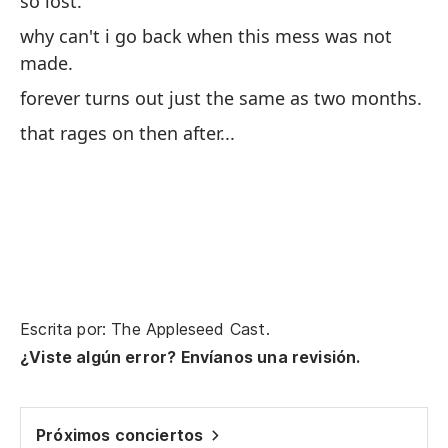
so lost.
why can't i go back when this mess was not
Y 
made.
al
forever turns out just the same as two months.
an
that rages on then after...
El
mu
ho
De
wi
Escrita por: The Appleseed Cast.
Lo
¿Viste algún error? Envíanos una revisión.
A 
Próximos conciertos