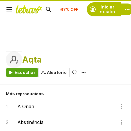
Suscríbete
Iniciar
sesión
Aqta
Escuchar
Aleatorio
Más reproducidas
A Onda
Abstinência