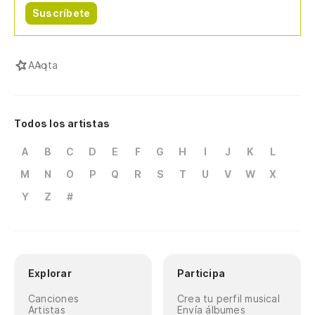
Suscríbete
A
Aqta
Todos los artistas
A
B
C
D
E
F
G
H
I
J
K
L
M
N
O
P
Q
R
S
T
U
V
W
X
Y
Z
#
Explorar
Participa
Canciones
Crea tu perfil musical
Artistas
Envía álbumes