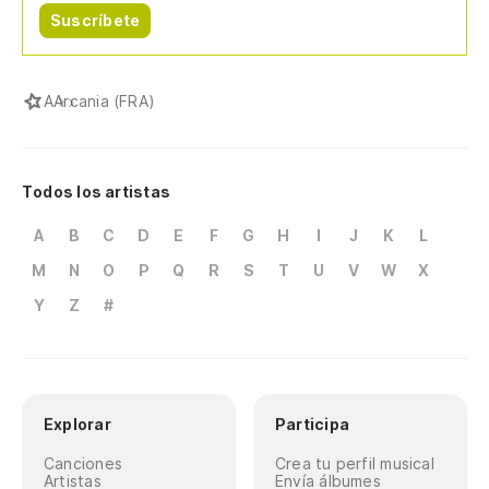
Suscríbete
A
Arcania (FRA)
Todos los artistas
A
B
C
D
E
F
G
H
I
J
K
L
M
N
O
P
Q
R
S
T
U
V
W
X
Y
Z
#
Explorar
Participa
Canciones
Crea tu perfil musical
Artistas
Envía álbumes