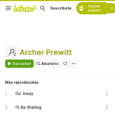
Iniciar
Suscríbete
sesión
Archer Prewitt
Escuchar
Aleatorio
Más reproducidas
Go Away
I'll Be Waiting