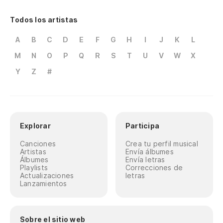
Todos los artistas
A
B
C
D
E
F
G
H
I
J
K
L
M
N
O
P
Q
R
S
T
U
V
W
X
Y
Z
#
Explorar
Participa
Canciones
Crea tu perfil musical
Artistas
Envía álbumes
Álbumes
Envía letras
Playlists
Correcciones de
Actualizaciones
letras
Lanzamientos
Sobre el sitio web