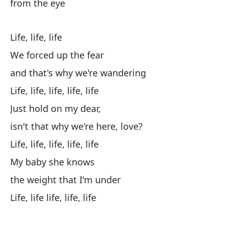
from the eye
Vi
Vi
Life, life, life
We forced up the fear
and that's why we're wandering
Po
Life, life, life, life, life
y 
Just hold on my dear,
isn't that why we're here, love?
Mu
Life, life, life, life, life
My baby she knows
de
the weight that I'm under
Life, life life, life, life