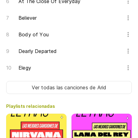
Va
At The Close Of Everyday
Believer
nu
Body of You
Vi
Dearly Departed
Va
Elegy
nu
Ver todas las canciones
de Arid
Vi
Playlists relacionadas
Y 
me