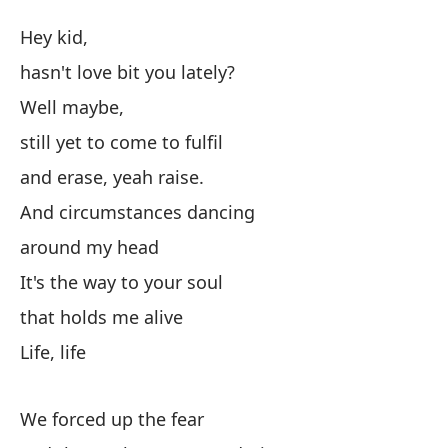
Vi
Hey kid,
Li
hasn't love bit you lately?
Well maybe,
He
still yet to come to fulfil
¿e
and erase, yeah raise.
ha
And circumstances dancing
around my head
Bu
It's the way to your soul
that holds me alive
aú
Life, life
y 
We forced up the fear
Y 