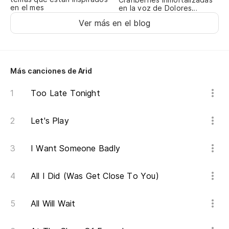
Va
en el mes
en la voz de Dolores
O’Riordan
Ver más en el blog
Va
Va
Más canciones de Arid
Too Late Tonight
Va
Let's Play
Va
I Want Someone Badly
Va
All I Did (Was Get Close To You)
vi
All Will Wait
lif