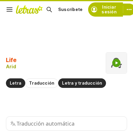
Iniciar
Suscríbete
sesión
Copiar fragmento
Copiar toda la letra
Life
Practicar la pronunciación de
Arid
Comentar sobre este fragmento
Letra
Traducción
Letra y traducción
Traducción automática