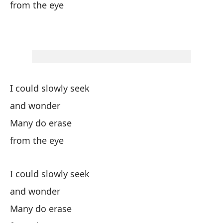
an
from the eye
Vi
So
¿n
I could slowly seek
is
and wonder
Many do erase
Vi
from the eye
Mi
I could slowly seek
el
and wonder
th
Many do erase