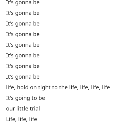
It's gonna be
It's gonna be
Po
It's gonna be
y 
It's gonna be
It's gonna be
Mu
It's gonna be
It's gonna be
de
It's gonna be
life, hold on tight to the life, life, life, life
Po
It's going to be
our little trial
y 
Life, life, life
Mu