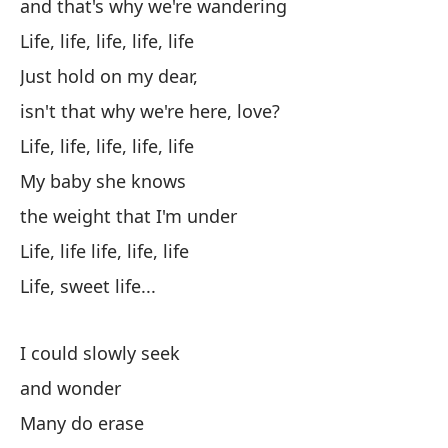
and that's why we're wandering
An
Life, life, life, life, life
al
Just hold on my dear,
isn't that why we're here, love?
Es
Life, life, life, life, life
It
My baby she knows
the weight that I'm under
me
Life, life life, life, life
Vi
Life, sweet life...
I could slowly seek
Fo
and wonder
y 
Many do erase