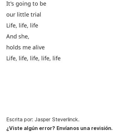
It's going to be
de
our little trial
Life, life, life
Vi
And she,
holds me alive
Fo
Life, life, life, life, life
y 
an
Vi
So
Escrita por: Jasper Steverlinck.
¿Viste algún error? Envíanos una revisión.
¿n