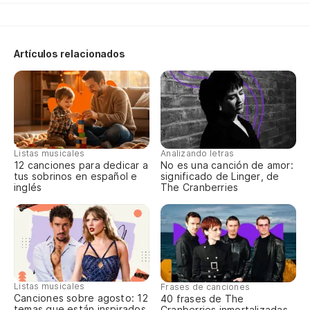
is
Vi
Artículos relacionados
Mi
el
th
Listas musicales
Analizando letras
12 canciones para dedicar a
No es una canción de amor:
tus sobrinos en español e
significado de Linger, de
Vi
inglés
The Cranberries
Va
Va
Listas musicales
Frases de canciones
Canciones sobre agosto: 12
40 frases de The
temas que están inspirados
Cranberries inmortalizadas