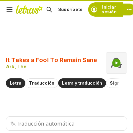
Iniciar
Suscríbete
sesión
Copiar fragmento
Copiar toda la letra
It Takes a Fool To Remain Sane
Practicar la pronunciación de
Ark, The
Comentar sobre este fragmento
Letra
Traducción
Letra y traducción
Significad
Traducción automática