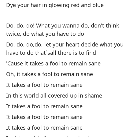
Dye your hair in glowing red and blue
Es
en
Do, do, do! What you wanna do, don't think
It
twice, do what you have to do
Do, do, do,do, let your heart decide what you
Me
have to do that´sall there is to find
It
'Cause it takes a fool to remain sane
C
Oh, it takes a fool to remain sane
It takes a fool to remain sane
De
In this world all covered up in shame
Of
It takes a fool to remain sane
It takes a fool to remain sane
Qu
It takes a fool to remain sane
Wh