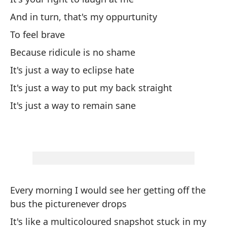
In
And in turn, that's my oppurtunity
Pe
To feel brave
si
Because ridicule is no shame
Bu
It's just a way to eclipse hate
yo
It's just a way to put my back straight
Pa
It's just a way to remain sane
To
No
Ni
Every morning I would see her getting off the
bus the picturenever drops
Y 
It's like a multicoloured snapshot stuck in my