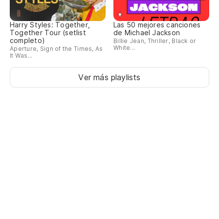
pa
Do
Harry Styles: Together,
Las 50 mejores canciones
Together Tour (setlist
de Michael Jackson
do
completo)
Billie Jean, Thriller, Black or
White...
Aperture, Sign of the Times, As
It Was...
Po
cu
Ver más playlists
'C
Oh
cu
Oh
Se
It
En