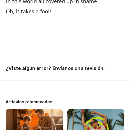
In this world all covered up in shame
Y 
Oh, it takes a fool!
An
¿Y
Po
'C
¿Viste algún error? Envíanos una revisión.
Ta
Ma
Pa
Artículos relacionados
Pa