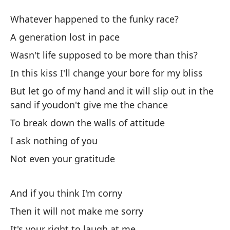
Se
Whatever happened to the funky race?
c
A generation lost in pace
It
Wasn't life supposed to be more than this?
¿Q
In this kiss I'll change your bore for my bliss
Wh
But let go of my hand and it will slip out in the
sand if youdon't give me the chance
Un
To break down the walls of attitude
A 
I ask nothing of you
Not even your gratitude
¿N
Wa
And if you think I'm corny
En
Then it will not make me sorry
fe
It's your right to laugh at me