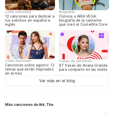
Pa
Listas musicales
Biografías
12 canciones para dedicar a
Conoce a ARIA VEGA:
Pa
tus sobrinos en español e
biografía de la cantante
inglés
que creó el Costeñita Core
Te
Qu
cu
Listas musicales
Frases de canciones
Canciones sobre agosto: 12
87 frases de Ariana Grande
Th
temas que están inspirados
para compartir en las redes
en el mes
Se
Ver más en el blog
It
Se
Más canciones de Ark, The
It