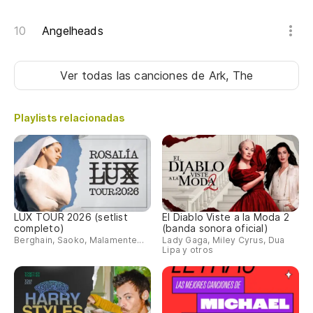
Ba
Angelheads
Sh
ch
Ver todas las canciones
de Ark, The
Sh
Playlists relacionadas
Ti
Dy
¡H
pi
LUX TOUR 2026 (setlist
El Diablo Viste a la Moda 2
completo)
(banda sonora oficial)
Do
Berghain, Saoko, Malamente...
Lady Gaga, Miley Cyrus, Dua
Lipa y otros
wh
Ha
qu