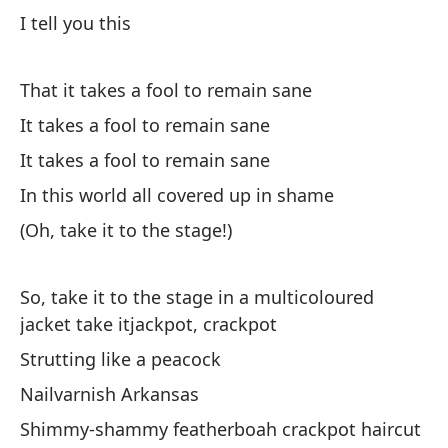
It
I tell you this
Es
That it takes a fool to remain sane
It
It takes a fool to remain sane
Es
It takes a fool to remain sane
It
In this world all covered up in shame
(Oh, take it to the stage!)
So, take it to the stage in a multicoloured
jacket take itjackpot, crackpot
Ca
Strutting like a peacock
pi
Nailvarnish Arkansas
Ev
Shimmy-shammy featherboah crackpot haircut
pi