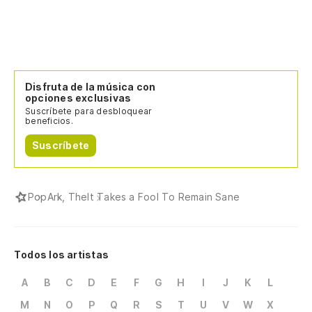
In
Se
It
Disfruta de la música con
opciones exclusivas
Se
Suscríbete para desbloquear
beneficios.
It
Suscríbete
Se
It
Pop
Ark, The
It Takes a Fool To Remain Sane
En
Todos los artistas
In
A
B
C
D
E
F
G
H
I
J
K
L
¡O
M
N
O
P
Q
R
S
T
U
V
W
X