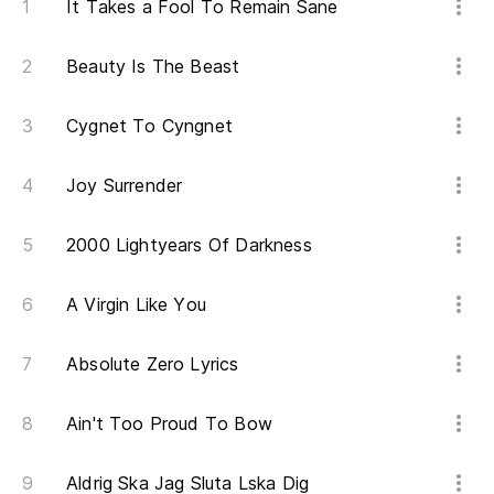
It Takes a Fool To Remain Sane
En
Beauty Is The Beast
In
Cygnet To Cyngnet
(¡
(O
Joy Surrender
2000 Lightyears Of Darkness
As
ch
A Virgin Like You
So
it
Absolute Zero Lyrics
pa
Ain't Too Proud To Bow
St
Aldrig Ska Jag Sluta Lska Dig