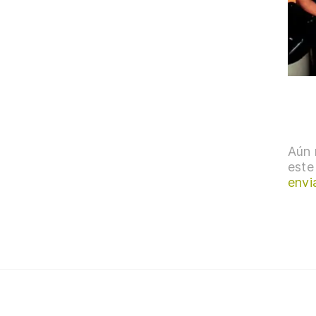
Aún 
este
envi