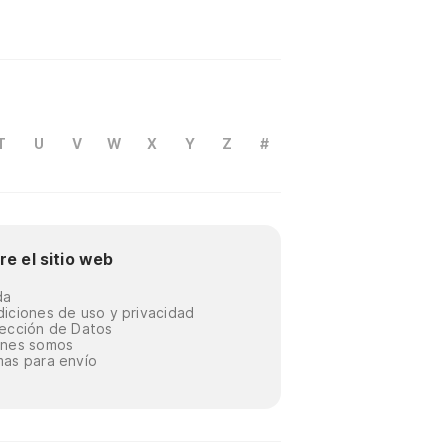
T
U
V
W
X
Y
Z
#
re el sitio web
da
iciones de uso y privacidad
ección de Datos
énes somos
as para envío