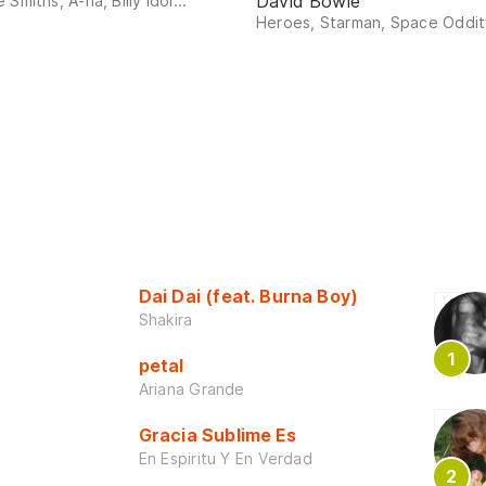
David Bowie
 Smiths, A-ha, Billy Idol...
Heroes, Starman, Space Oddity
Dai Dai (feat. Burna Boy)
Shakira
petal
Ariana Grande
Gracia Sublime Es
En Espiritu Y En Verdad