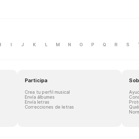
H
I
J
K
L
M
N
O
P
Q
R
S
Participa
Sob
Crea tu perfil musical
Ayu
Envía álbumes
Cond
Envía letras
Prot
Correcciones de letras
Qui
Norm