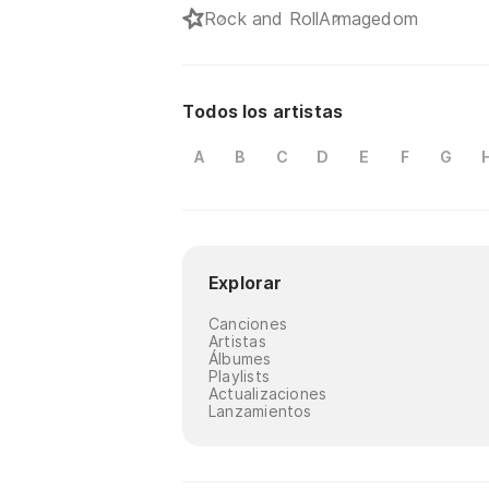
Rock and Roll
Armagedom
Todos los artistas
A
B
C
D
E
F
G
Explorar
Canciones
Artistas
Álbumes
Playlists
Actualizaciones
Lanzamientos