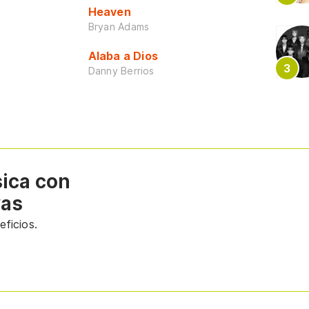
Heaven
Bryan Adams
Alaba a Dios
Danny Berrios
sica con
vas
ficios.