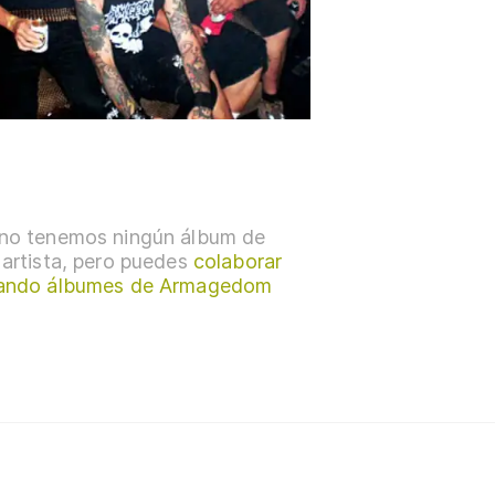
no tenemos ningún álbum de
 artista, pero puedes
colaborar
ando álbumes de Armagedom