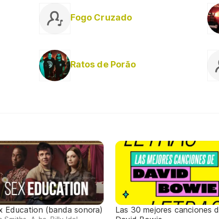
Fogo Cruzado
Ratos de Porão
x Education (banda sonora)
Las 30 mejores canciones 