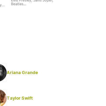
Elvis Presley, Janis Joplin,
Beatles...
...
Ariana Grande
Taylor Swift