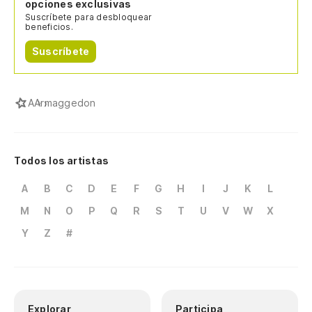
opciones exclusivas
Suscríbete para desbloquear
beneficios.
Suscríbete
A
Armaggedon
Todos los artistas
A
B
C
D
E
F
G
H
I
J
K
L
M
N
O
P
Q
R
S
T
U
V
W
X
Y
Z
#
Explorar
Participa