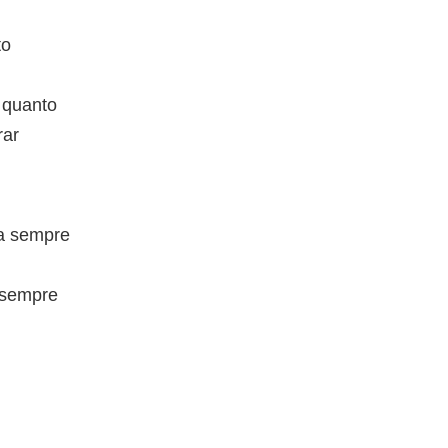
to
 quanto
rar
ra sempre
 sempre