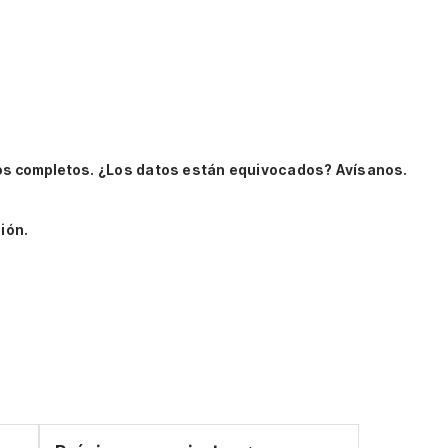
os completos.
¿Los datos están equivocados? Avísanos.
ión.