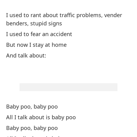
ad
I 
I used to rant about traffic problems, vender
benders, stupid signs
Y 
I used to fear an accident
An
But now I stay at home
And talk about:
Ca
To
Al
Ca
Baby poo, baby poo
All I talk about is baby poo
To
Baby poo, baby poo
Al