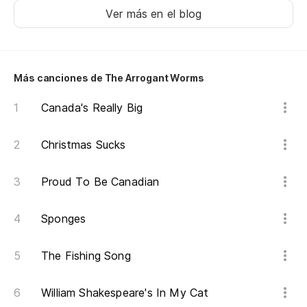
A 
Ver más en el blog
So
A 
Más canciones de The Arrogant Worms
So
Canada's Really Big
A 
Christmas Sucks
So
A 
Proud To Be Canadian
So
Sponges
So
The Fishing Song
I 
William Shakespeare's In My Cat