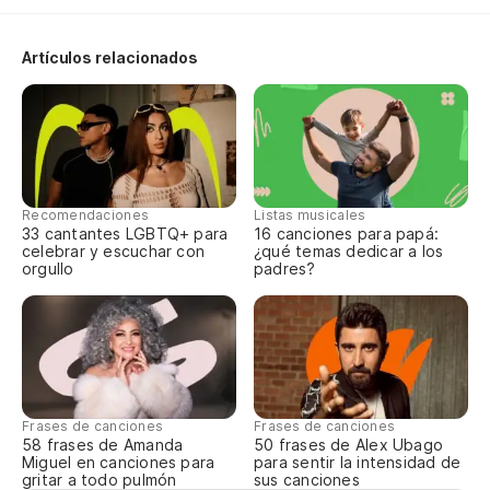
Pe
a:
Artículos relacionados
Bu
Ca
Recomendaciones
Listas musicales
To
33 cantantes LGBTQ+ para
16 canciones para papá:
celebrar y escuchar con
¿qué temas dedicar a los
Al
orgullo
padres?
Ca
To
Al
Frases de canciones
Frases de canciones
58 frases de Amanda
50 frases de Alex Ubago
Miguel en canciones para
para sentir la intensidad de
gritar a todo pulmón
sus canciones