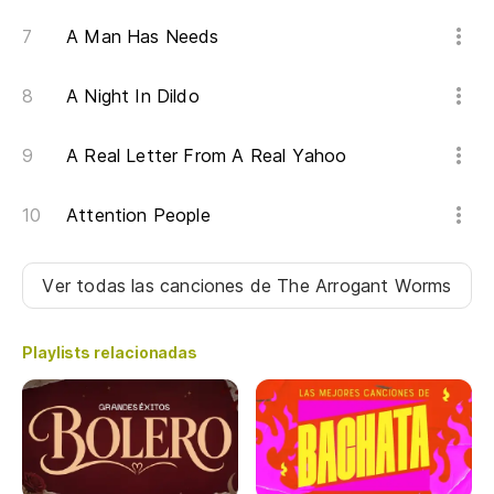
Di
A Man Has Needs
Di
Pe
A Night In Dildo
A Real Letter From A Real Yahoo
Y 
An
Attention People
Ca
Ver todas las canciones
de The Arrogant Worms
To
Playlists relacionadas
Al
Ca