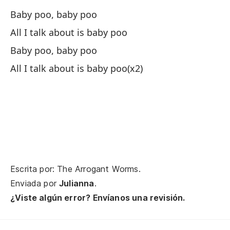
Baby poo, baby poo
So
All I talk about is baby poo
A 
Baby poo, baby poo
So
All I talk about is baby poo(x2)
A 
So
So
I 
Escrita por: The Arrogant Worms.
so
Enviada por
Julianna
.
So
¿Viste algún error? Envíanos una revisión.
I 