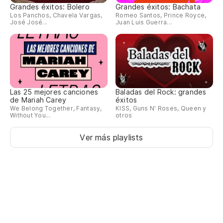
To
Grandes éxitos: Bolero
Grandes éxitos: Bachata
Los Panchos, Chavela Vargas,
Romeo Santos, Prince Royce,
Al
José José...
Juan Luis Guerra...
Las 25 mejores canciones
Baladas del Rock: grandes
de Mariah Carey
éxitos
We Belong Together, Fantasy,
KISS, Guns N' Roses, Queen y
Without You...
otros
Ver más playlists