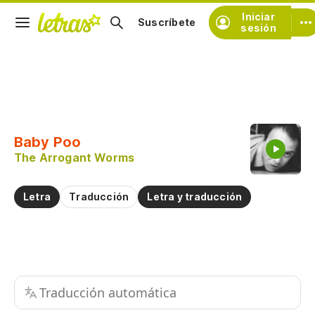
Iniciar
Suscríbete
sesión
Copiar fragmento
Copiar toda la letra
Baby Poo
Practicar la pronunciación de
The Arrogant Worms
Comentar sobre este fragmento
Letra
Traducción
Letra y traducción
Traducción automática