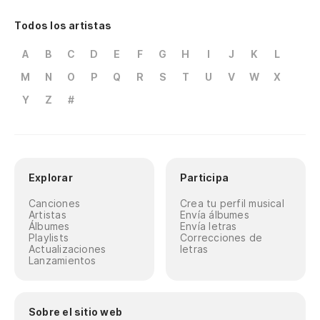
Todos los artistas
A
B
C
D
E
F
G
H
I
J
K
L
M
N
O
P
Q
R
S
T
U
V
W
X
Y
Z
#
Explorar
Participa
Canciones
Crea tu perfil musical
Artistas
Envía álbumes
Álbumes
Envía letras
Playlists
Correcciones de
Actualizaciones
letras
Lanzamientos
Sobre el sitio web