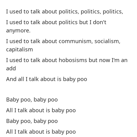
C
I used to talk about politics, politics, politics,
B
I used to talk about politics but I don't
anymore.
So
I used to talk about communism, socialism,
I u
capitalism
I used to talk about hobosisms but now I'm an
So
add
I 
And all I talk about is baby poo
So
ca
Baby poo, baby poo
I 
All I talk about is baby poo
ca
Baby poo, baby poo
So
All I talk about is baby poo