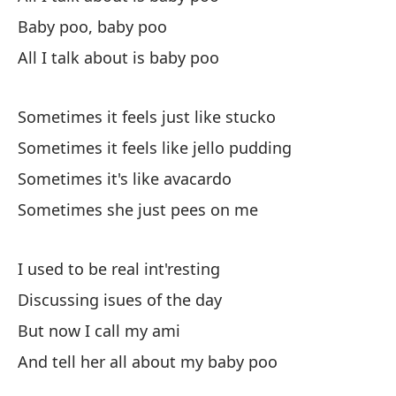
Baby poo, baby poo
Ca
All I talk about is baby poo
To
Sometimes it feels just like stucko
Al
Sometimes it feels like jello pudding
Ca
Sometimes it's like avacardo
Sometimes she just pees on me
To
Al
I used to be real int'resting
Discussing isues of the day
A 
But now I call my ami
So
And tell her all about my baby poo
A 