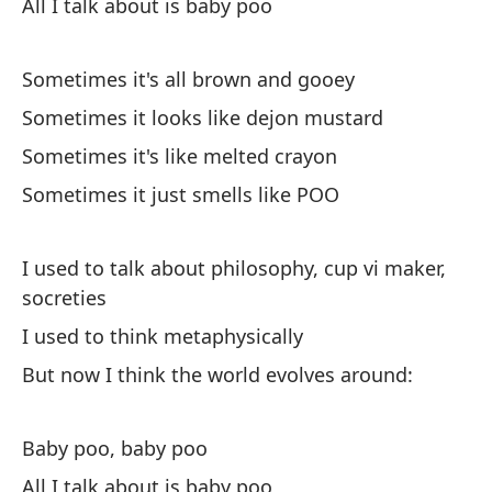
All I talk about is baby poo
So
Sometimes it's all brown and gooey
de
Sometimes it looks like dejon mustard
I 
be
Sometimes it's like melted crayon
Sometimes it just smells like POO
So
Pe
I used to talk about philosophy, cup vi maker,
socreties
Bu
I used to think metaphysically
Y 
But now I think the world evolves around:
Baby poo, baby poo
All I talk about is baby poo