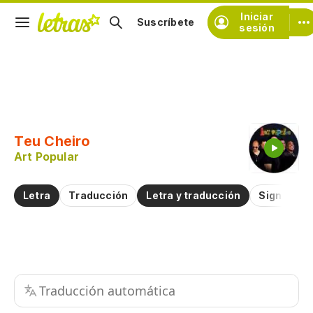
Iniciar
Suscríbete
sesión
Copiar fragmento
Copiar toda la letra
Teu Cheiro
Practicar la pronunciación de
Art Popular
Comentar sobre este fragmento
Letra
Traducción
Letra y traducción
Significad
Traducción automática