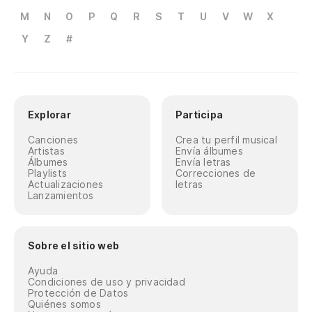
M
N
O
P
Q
R
S
T
U
V
W
X
Y
Z
#
Explorar
Participa
Canciones
Crea tu perfil musical
Artistas
Envía álbumes
Álbumes
Envía letras
Playlists
Correcciones de
Actualizaciones
letras
Lanzamientos
Sobre el sitio web
Ayuda
Condiciones de uso y privacidad
Protección de Datos
Quiénes somos