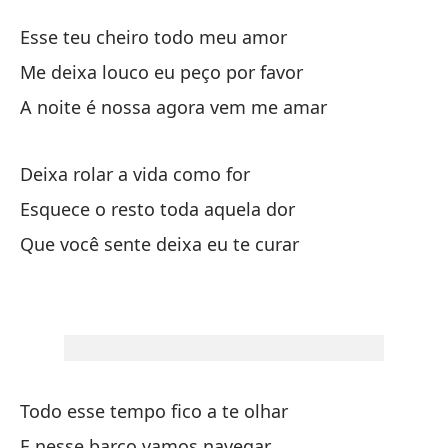
Tu
Esse teu cheiro todo meu amor
Te
Me deixa louco eu peço por favor
A noite é nossa agora vem me amar
Es
Es
Deixa rolar a vida como for
Me
Esquece o resto toda aquela dor
Me
Que você sente deixa eu te curar
La
A 
De
Todo esse tempo fico a te olhar
De
E nesse barco vamos navegar