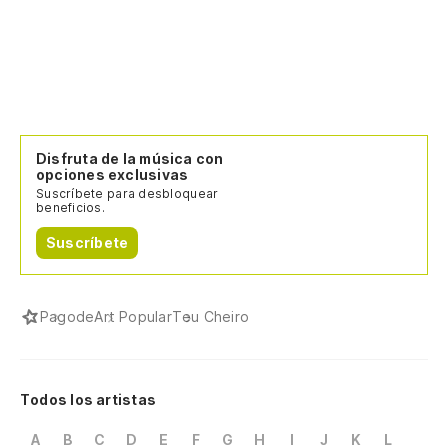
Disfruta de la música con
opciones exclusivas
Suscríbete para desbloquear
beneficios.
Suscríbete
Pagode
Art Popular
Teu Cheiro
Todos los artistas
A
B
C
D
E
F
G
H
I
J
K
L