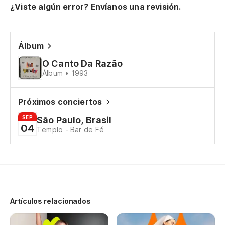
¿Viste algún error? Envíanos una revisión.
(S
Álbum
(S
O Canto Da Razão
Álbum • 1993
Qu
Próximos conciertos
Qu
SEP
São Paulo, Brasil
04
Templo - Bar de Fé
To
Tu
No
Nã
Artículos relacionados