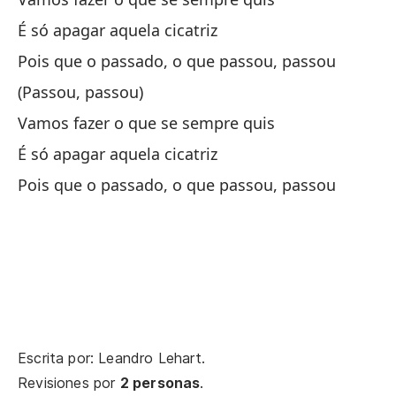
E 
É só apagar aquela cicatriz
Es
Pois que o passado, o que passou, passou
É 
(Passou, passou)
Vamos fazer o que se sempre quis
(J
É só apagar aquela cicatriz
Pois que o passado, o que passou, passou
To
fi
To
Y 
E 
Escrita por: Leandro Lehart.
Es
Revisiones por
2 personas
.
É 