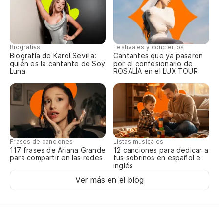
Ha
Va
Ac
Biografías
Festivales y conciertos
Biografía de Karol Sevilla:
Cantantes que ya pasaron
quién es la cantante de Soy
por el confesionario de
Luna
ROSALÍA en el LUX TOUR
Po
Po
(A
Frases de canciones
Listas musicales
Ha
117 frases de Ariana Grande
12 canciones para dedicar a
para compartir en las redes
tus sobrinos en español e
Va
inglés
Ver más en el blog
Ac
Po