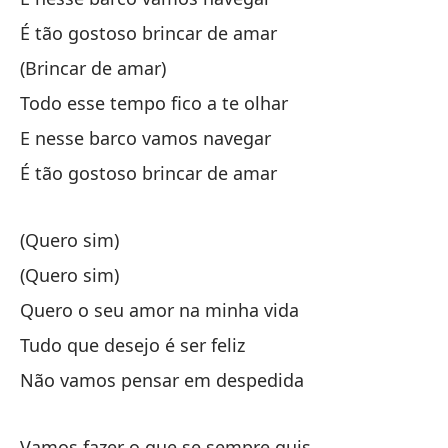
Ol
É tão gostoso brincar de amar
Es
(Brincar de amar)
Todo esse tempo fico a te olhar
Qu
E nesse barco vamos navegar
Qu
É tão gostoso brincar de amar
(Quero sim)
(Quero sim)
Quero o seu amor na minha vida
To
fi
Tudo que desejo é ser feliz
To
Não vamos pensar em despedida
Y 
Vamos fazer o que se sempre quis