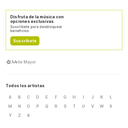
Disfruta de la música con
opciones exclusivas
Suscríbete para desbloquear
beneficios.
Suscríbete
A
Arte Mayor
Todos los artistas
A
B
C
D
E
F
G
H
I
J
K
L
M
N
O
P
Q
R
S
T
U
V
W
X
Y
Z
#