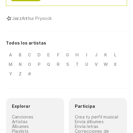
Jazz
Arthur Prysock
Todos los artistas
A
B
C
D
E
F
G
H
I
J
K
L
M
N
O
P
Q
R
S
T
U
V
W
X
Y
Z
#
Explorar
Participa
Canciones
Crea tu perfil musical
Artistas
Envía álbumes
Álbumes
Envía letras
Playlists
Correcciones de