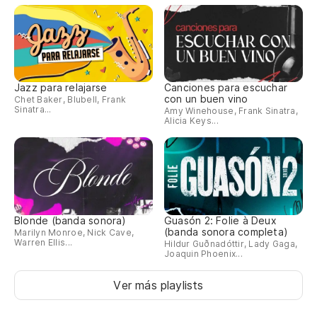
Jazz para relajarse
Canciones para escuchar
con un buen vino
Chet Baker, Blubell, Frank
Sinatra...
Amy Winehouse, Frank Sinatra,
Alicia Keys...
Blonde (banda sonora)
Guasón 2: Folie à Deux
(banda sonora completa)
Marilyn Monroe, Nick Cave,
Warren Ellis...
Hildur Guðnadóttir, Lady Gaga,
Joaquin Phoenix...
Ver más playlists