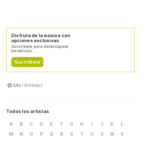
Disfruta de la música con
opciones exclusivas
Suscríbete para desbloquear
beneficios.
Suscríbete
A
As I Attempt
Todos los artistas
A
B
C
D
E
F
G
H
I
J
K
L
M
N
O
P
Q
R
S
T
U
V
W
X