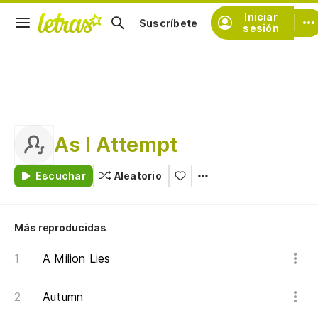
Iniciar
Suscríbete
sesión
As I Attempt
Escuchar
Aleatorio
Más reproducidas
A Milion Lies
Autumn