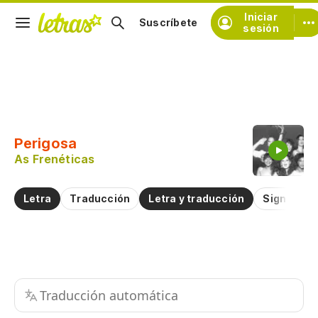
Iniciar
Suscríbete
sesión
Copiar fragmento
Copiar toda la letra
Perigosa
Practicar la pronunciación de
As Frenéticas
Comentar sobre este fragmento
Letra
Traducción
Letra y traducción
Significad
Traducción automática