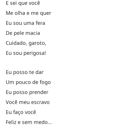
Pu
E sei que você
Me olha e me quer
Tú
Eu sou uma fera
De pele macia
Yo
Cuidado, garoto,
Fe
Eu sou perigosa!
Eu posso te dar
Vo
Um pouco de fogo
Te
Eu posso prender
Você meu escravo
De
Eu faço você
Feliz e sem medo...
De