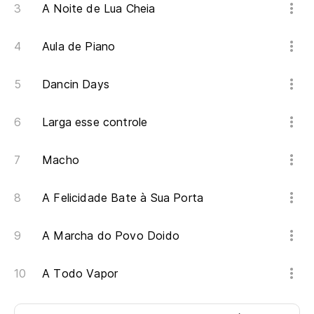
De
A Noite de Lua Cheia
Aula de Piano
De
Dancin Days
De
Larga esse controle
De
Macho
De
A Felicidade Bate à Sua Porta
Cu
A Marcha do Povo Doido
¡S
A Todo Vapor