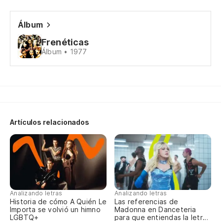
Álbum
Te
Frenéticas
Álbum • 1977
Un
Pu
Tú
Artículos relacionados
Yo
Fe
Analizando letras
Analizando letras
Historia de cómo A Quién Le
Las referencias de
Importa se volvió un himno
Madonna en Danceteria
Vo
LGBTQ+
para que entiendas la letra