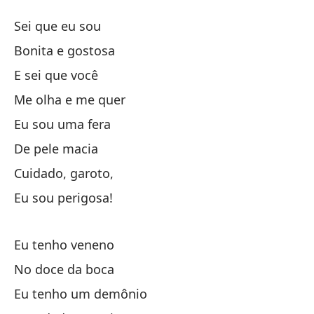
Pe
Sei que eu sou
Pe
Bonita e gostosa
E sei que você
Sé
Me olha e me quer
Bo
Eu sou uma fera
De pele macia
Y 
Cuidado, garoto,
Eu sou perigosa!
Mí
Eu tenho veneno
So
No doce da boca
De
Eu tenho um demônio