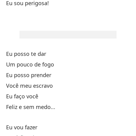
En
Eu sou perigosa!
Te
De
Eu posso te dar
Sé
Um pouco de fogo
Eu posso prender
Bo
Você meu escravo
Y 
Eu faço você
Feliz e sem medo...
Mí
Eu vou fazer
So