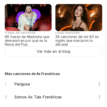
completa
Te
De
Frases de canciones
Listas musicales
88 frases de Madonna que
26 canciones de los 80 en
De
demuestran por qué es la
inglés que marcaron la
Reina del Pop
década
Ver más en el blog
De
De
Más canciones de As Frenéticas
De
Perigosa
De
Somos As Tais Frenéticas