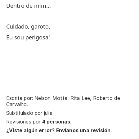
Dentro de mim...
Sé
Cuidado, garoto,
Bo
Eu sou perigosa!
Y 
Mí
So
Escrita por: Nelson Motta, Rita Lee, Roberto de
De
Carvalho.
Subtitulado por
julia
.
Cu
Revisiones por
4 personas
.
¿Viste algún error? Envíanos una revisión.
¡S