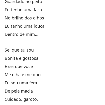
Guardado no peito
Cu
Eu tenho uma faca
No brilho dos olhos
¡S
Eu tenho uma louca
Dentro de mim...
Te
Sei que eu sou
En
Bonita e gostosa
Te
E sei que você
Me olha e me quer
Al
Eu sou uma fera
De pele macia
Te
Cuidado, garoto,