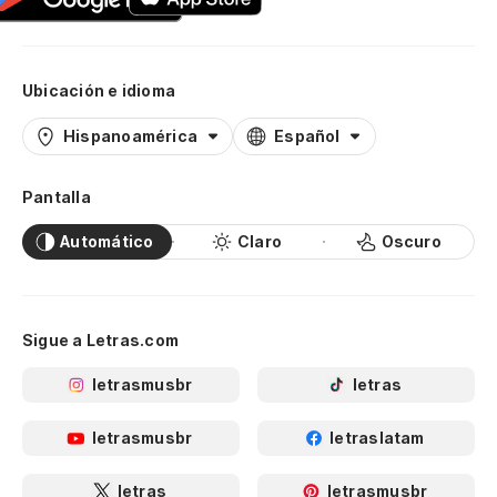
Ubicación e idioma
Hispanoamérica
Español
Pantalla
Automático
Claro
Oscuro
Sigue a Letras.com
letrasmusbr
letras
letrasmusbr
letraslatam
letras
letrasmusbr