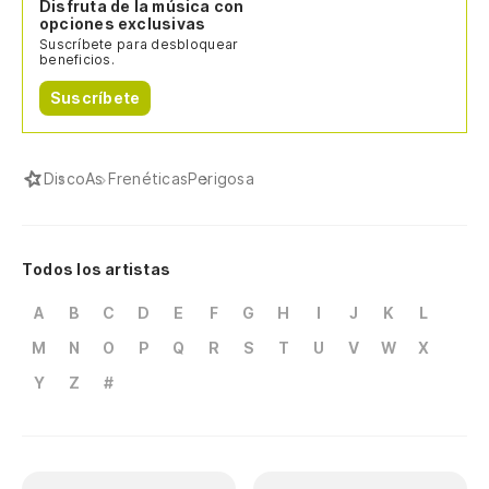
Disfruta de la música con
opciones exclusivas
Suscríbete para desbloquear
beneficios.
Suscríbete
Disco
As Frenéticas
Perigosa
Todos los artistas
A
B
C
D
E
F
G
H
I
J
K
L
M
N
O
P
Q
R
S
T
U
V
W
X
Y
Z
#