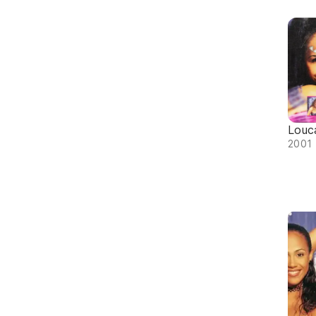
Louc
2001 