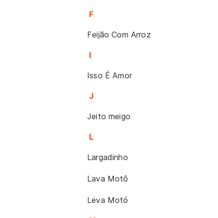
F
Feijão Com Arroz
I
Isso É Amor
J
Jeito meigo
L
Largadinho
Lava Motô
Leva Motó