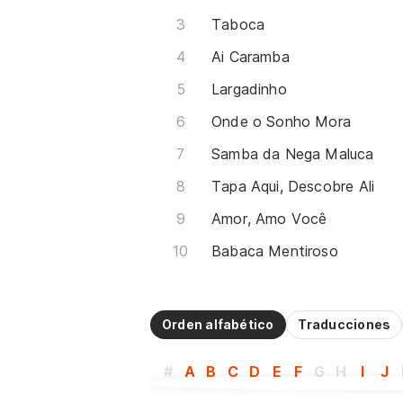
Taboca
Ai Caramba
Largadinho
Onde o Sonho Mora
Samba da Nega Maluca
Tapa Aqui, Descobre Ali
Amor, Amo Você
Babaca Mentiroso
Orden alfabético
Traducciones
#
A
B
C
D
E
F
G
H
I
J