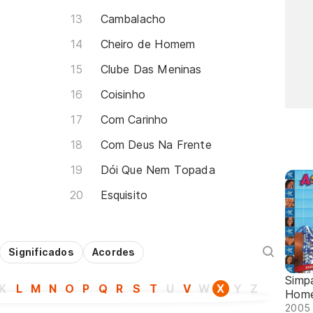
Cambalacho
Cheiro de Homem
Clube Das Meninas
Coisinho
Com Carinho
Com Deus Na Frente
Dói Que Nem Topada
Esquisito
Significados
Acordes
Simpa
K
L
M
N
O
P
Q
R
S
T
U
V
W
X
Y
Z
Home
2005 