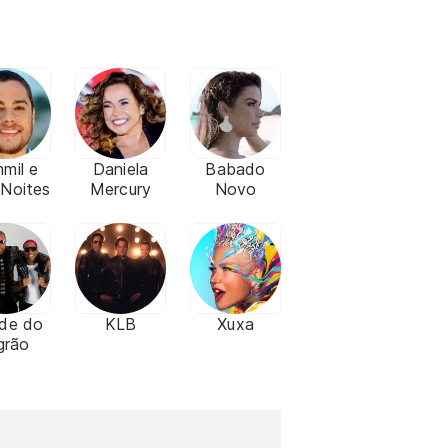
mil e
Daniela
Babado
Noites
Mercury
Novo
de do
KLB
Xuxa
grão