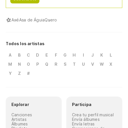
Axé
Asa de Águia
Quero
Todos los artistas
A
B
C
D
E
F
G
H
I
J
K
L
M
N
O
P
Q
R
S
T
U
V
W
X
Y
Z
#
Explorar
Participa
Canciones
Crea tu perfil musical
Artistas
Envía álbumes
Álbumes
Envía letras