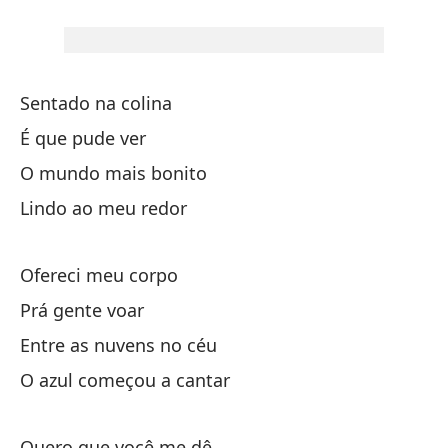
Qu
Qu
Sentado na colina
Q
É que pude ver
O mundo mais bonito
Ya
Lindo ao meu redor
He
Ofereci meu corpo
Pe
Prá gente voar
Ma
Entre as nuvens no céu
O azul começou a cantar
Quero que você me dê