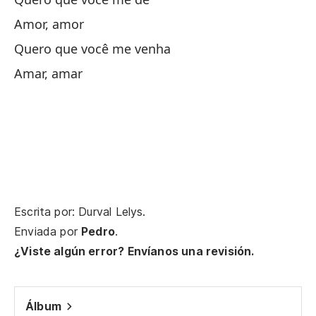
Amor, amor
Se
Quero que você me venha
Amar, amar
Fu
E
He
Of
Escrita por: Durval Lelys.
Enviada por
Pedro
.
¿Viste algún error? Envíanos una revisión.
Pa
En
Álbum