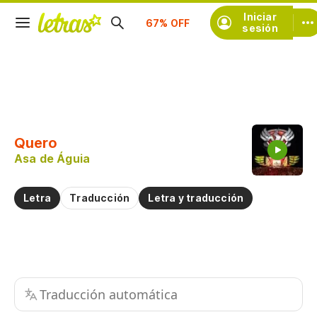
Iniciar
Suscríbete
sesión
Copiar fragmento
Copiar toda la letra
Quero
Practicar la pronunciación de
Asa de Águia
Comentar sobre este fragmento
Letra
Traducción
Letra y traducción
Traducción automática