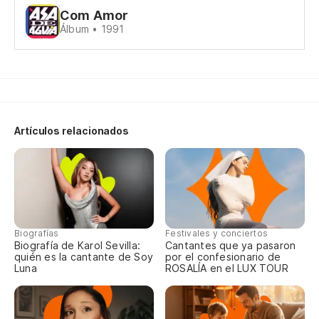
Com Amor
El
Álbum • 1991
Qu
Am
Artículos relacionados
Qu
A 
Biografías
Festivales y conciertos
Biografía de Karol Sevilla:
Cantantes que ya pasaron
quién es la cantante de Soy
por el confesionario de
Luna
ROSALÍA en el LUX TOUR