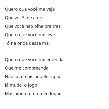
Q
Quero que você me veja
Q
Que você me ame
Que você não olhe pra tras
Qu
Quero que você me leve
Q
Tô na onda desse mar
Qu
Quero que você me entenda
Qu
Que me compreenda
Não sou mais aquele rapaz
Qu
Já mudei o jogo
Es
Mas ainda tô no meu lugar
Tô