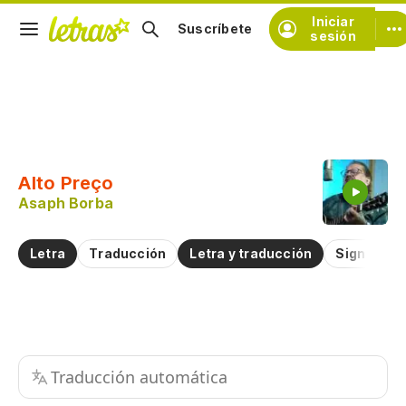
Iniciar
Suscríbete
sesión
Copiar fragmento
Copiar toda la letra
Alto Preço
Practicar la pronunciación de
Asaph Borba
Comentar sobre este fragmento
Letra
Traducción
Letra y traducción
Significad
Traducción automática