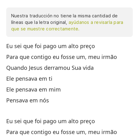
Nuestra traducción no tiene la misma cantidad de
líneas que la letra original,
ayúdanos a revisarla para
que se muestre correctamente.
Eu sei que foi pago um alto preço
Sé
Para que contigo eu fosse um, meu irmão
Pa
Quando Jesus derramou Sua vida
Cu
Ele pensava em ti
Pe
Ele pensava em mim
Pe
Pensava em nós
Y 
Eu sei que foi pago um alto preço
Pe
Para que contigo eu fosse um, meu irmão