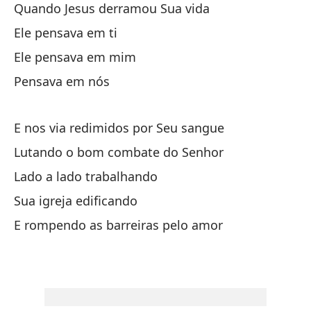
De
Quando Jesus derramou Sua vida
Ig
Ele pensava em ti
Y 
Ele pensava em mim
Pensava em nós
Y 
aq
E nos via redimidos por Seu sangue
Qu
Lutando o bom combate do Senhor
co
Lado a lado trabalhando
Y 
Sua igreja edificando
se
E rompendo as barreiras pelo amor
Co
c