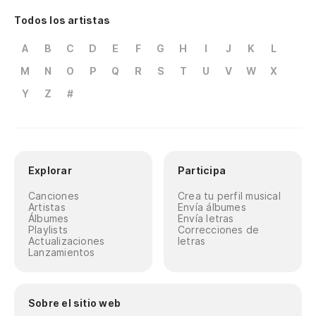
Todos los artistas
A
B
C
D
E
F
G
H
I
J
K
L
M
N
O
P
Q
R
S
T
U
V
W
X
Y
Z
#
Explorar
Participa
Canciones
Crea tu perfil musical
Artistas
Envía álbumes
Álbumes
Envía letras
Playlists
Correcciones de
Actualizaciones
letras
Lanzamientos
Sobre el sitio web