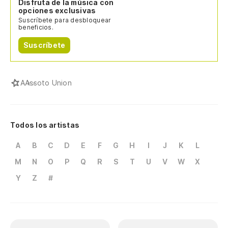
Disfruta de la música con
opciones exclusivas
Suscríbete para desbloquear
beneficios.
Suscríbete
A
Assoto Union
Todos los artistas
A
B
C
D
E
F
G
H
I
J
K
L
M
N
O
P
Q
R
S
T
U
V
W
X
Y
Z
#