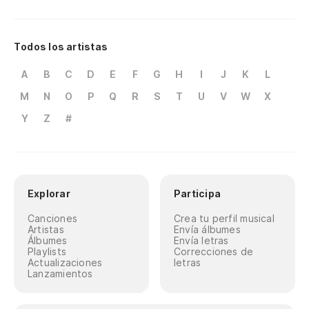
Todos los artistas
A
B
C
D
E
F
G
H
I
J
K
L
M
N
O
P
Q
R
S
T
U
V
W
X
Y
Z
#
Explorar
Participa
Canciones
Crea tu perfil musical
Artistas
Envía álbumes
Álbumes
Envía letras
Playlists
Correcciones de
Actualizaciones
letras
Lanzamientos