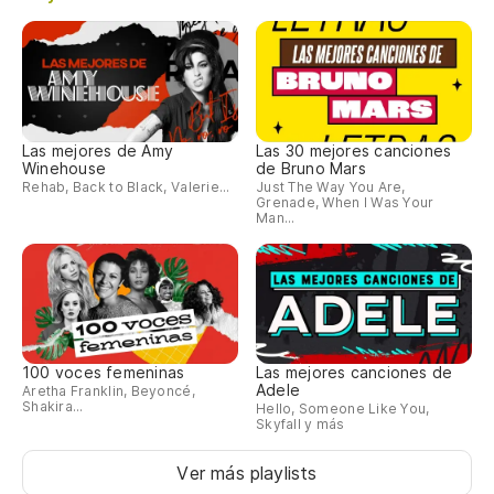
Ta
Las mejores de Amy
Las 30 mejores canciones
Winehouse
de Bruno Mars
Rehab, Back to Black, Valerie...
Just The Way You Are,
Grenade, When I Was Your
Man...
100 voces femeninas
Las mejores canciones de
Adele
Aretha Franklin, Beyoncé,
Shakira...
Hello, Someone Like You,
Skyfall y más
Ver más playlists