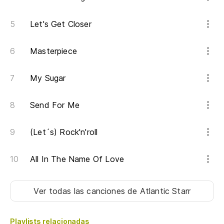
Ma
Let's Get Closer
En
Masterpiece
In
My Sugar
Am
má
Send For Me
We
(Let´s) Rock'n'roll
Au
ir
All In The Name Of Love
Ev
Ver todas las canciones
de Atlantic Starr
De
We
Playlists relacionadas