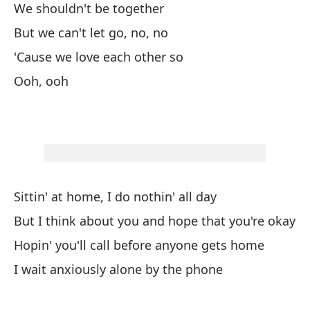
We shouldn't be together
Bo
But we can't let go, no, no
'Cause we love each other so
Od
Ooh, ooh
I 
Po
mi
'C
fa
Sittin' at home, I do nothin' all day
En
But I think about you and hope that you're okay
a
Hopin' you'll call before anyone gets home
Th
I wait anxiously alone by the phone
No