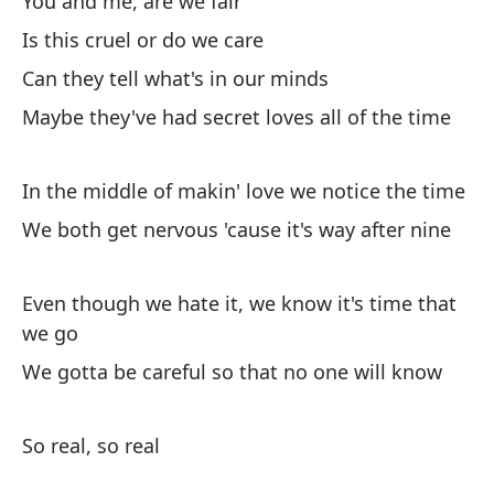
You and me, are we fair
Oo
Is this cruel or do we care
Can they tell what's in our minds
Maybe they've had secret loves all of the time
In the middle of makin' love we notice the time
Se
We both get nervous 'cause it's way after nine
Si
Even though we hate it, we know it's time that
Pe
we go
Bu
We gotta be careful so that no one will know
Es
So real, so real
ll
Ho