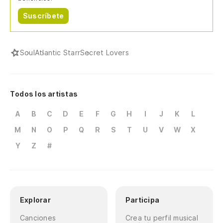
Suscríbete
Soul
Atlantic Starr
Secret Lovers
Todos los artistas
A
B
C
D
E
F
G
H
I
J
K
L
M
N
O
P
Q
R
S
T
U
V
W
X
Y
Z
#
Explorar
Participa
Canciones
Crea tu perfil musical