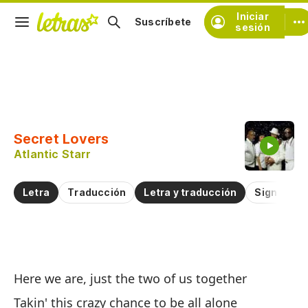
Iniciar
Suscríbete
sesión
Copiar fragmento
Copiar toda la letra
Secret Lovers
Practicar la pronunciación de
Atlantic Starr
Comentar sobre este fragmento
Letra
Traducción
Letra y traducción
Significad
L
Here we are, just the two of us together
Se
Takin' this crazy chance to be all alone