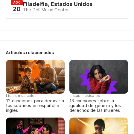
Pe
AGO
Filadelfia, Estados Unidos
20
The Dell Music Center
Bu
Am
Se
Artículos relacionados
In
qu
Tr
Po
Listas musicales
Listas musicales
12 canciones para dedicar a
13 canciones sobre la
'C
tus sobrinos en español e
igualdad de género y los
inglés
derechos de las mujeres
Pe