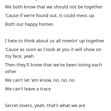
We both know that we should not be together
Aq
'Cause if we're found out, it could mess up
He
Both our happy homes
Ap
so
I hate to think about us all meetin' up together
Ta
'Cause as soon as I look at you it will show on
my face, yeah
Am
Then they'll know that we've been loving each
ju
other
We
We can't let 'em know, no, no, no
Po
We can't leave a trace
'C
Secret lovers, yeah, that's what we are
Nu