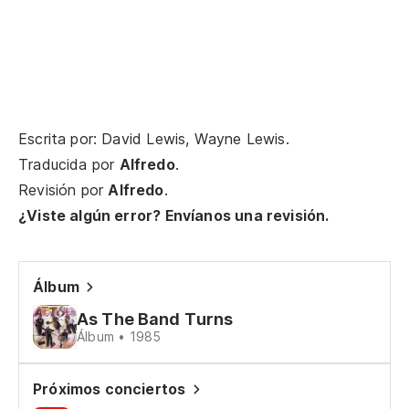
Es
I 
¿C
Escrita por: David Lewis, Wayne Lewis.
Ho
Traducida por
Alfredo
.
Revisión por
Alfredo
.
Oj
¿Viste algún error? Envíanos una revisión.
am
I 
Álbum
ye
As The Band Turns
Vi
Álbum • 1985
Liv
Próximos conciertos