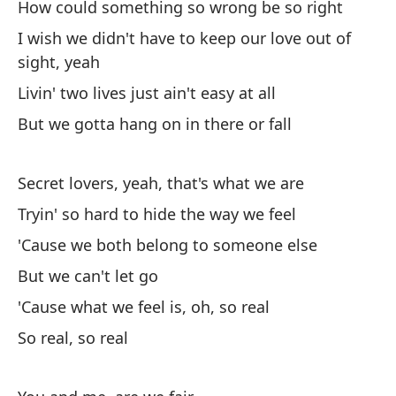
How could something so wrong be so right
We
I wish we didn't have to keep our love out of
No
sight, yeah
Livin' two lives just ain't easy at all
Am
But we gotta hang on in there or fall
Se
Secret lovers, yeah, that's what we are
No
Tryin' so hard to hide the way we feel
We
'Cause we both belong to someone else
Pe
But we can't let go
Bu
'Cause what we feel is, oh, so real
So real, so real
Po
'C