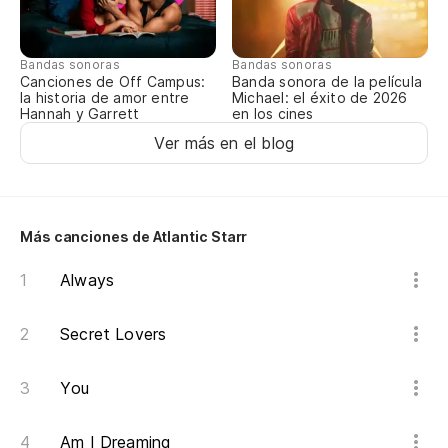
Po
'C
Bandas sonoras
Bandas sonoras
Canciones de Off Campus:
Banda sonora de la película
Ta
la historia de amor entre
Michael: el éxito de 2026
Hannah y Garrett
en los cines
Ver más en el blog
Tú
¿E
Más canciones de Atlantic Starr
Is
Always
¿P
Secret Lovers
Ca
You
Ta
t
Am I Dreaming