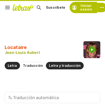
Iniciar
Suscríbete
sesión
Copiar fragmento
Copiar toda la letra
Locataire
Practicar la pronunciación de
Jean-Louis Aubert
Comentar sobre este fragmento
Letra
Traducción
Letra y traducción
Traducción automática