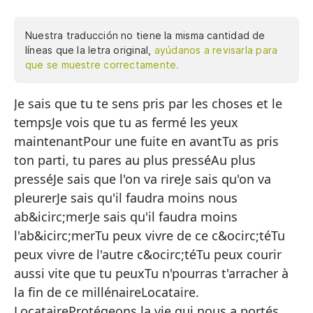
Nuestra traducción no tiene la misma cantidad de
líneas que la letra original,
ayúdanos a revisarla para
que se muestre correctamente.
Je sais que tu te sens pris par les choses et le
Sé
tempsJe vois que tu as fermé les yeux
t
maintenantPour une fuite en avantTu as pris
Ve
ton parti, tu pares au plus presséAu plus
Pa
presséJe sais que l'on va rireJe sais qu'on va
Ha
pleurerJe sais qu'il faudra moins nous
ur
ab&icirc;merJe sais qu'il faudra moins
l'ab&icirc;merTu peux vivre de ce c&ocirc;téTu
A 
peux vivre de l'autre c&ocirc;téTu peux courir
Sé
aussi vite que tu peuxTu n'pourras t'arracher à
Sé
la fin de ce millénaireLocataire.
LocataireProtégeons la vie qui nous a portés
Sé