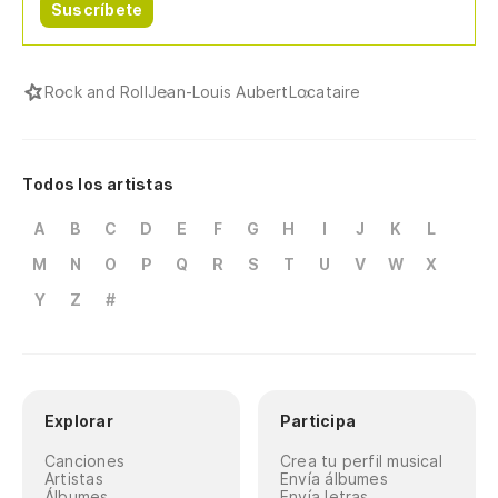
Suscríbete
Rock and Roll
Jean-Louis Aubert
Locataire
Todos los artistas
A
B
C
D
E
F
G
H
I
J
K
L
M
N
O
P
Q
R
S
T
U
V
W
X
Y
Z
#
Explorar
Participa
Canciones
Crea tu perfil musical
Artistas
Envía álbumes
Álbumes
Envía letras