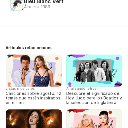
Bleu Blanc Vert
Álbum • 1989
Pu
No
ve
Na
Pu
Artículos relacionados
Pu
Qu
el
De
Listas musicales
Analizando letras
Canciones sobre agosto: 12
Descubre el significado de
Pu
temas que están inspirados
Hey Jude para los Beatles y
en el mes
la selección de Inglaterra
Qu
Gr