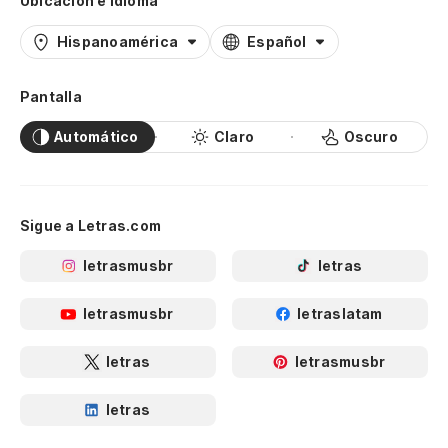
Ubicación e idioma
Hispanoamérica
Español
Pantalla
Automático
Claro
Oscuro
Sigue a Letras.com
letrasmusbr
letras
letrasmusbr
letraslatam
letras
letrasmusbr
letras