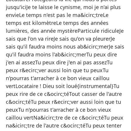
jusqu'iciJe te laisse le cynisme, moi je n'ai plus
Sé
envieLe temps n'est pas le ma&icirc;treLe
Pu
temps est kilomètreLe temps des années
Pu
lumières, des année mystèreParticule ridiculeJe
sais que l'on va rireJe sais qu'on va pleurerJe
Pu
sais qu'il faudra moins nous ab&icirc;merJe sais
No
qu'il faudra moins l'ab&icirc;merTu peux dire
In
j'en ai assezTu peux dire j'en ai pas assezTu
peux r&ecirc;ver aussi loin que tu peuxTu
Pr
n'pourras t'arracher à ce bon vieux caillou
aq
vertLocataire ! Dieu soit loué{instrumental}Tu
Te
peux rire de ce c&ocirc;téTout casser de l'autre
El
c&ocirc;téTu peux r&ecirc;ver aussi loin que tu
peuxTu n'pourras t'arracher à ce bon vieux
El
caillou vertNa&icirc;tre de ce c&ocirc;téTu peux
El
na&icirc;tre de l'autre c&ocirc;téTu peux tenter
Pa