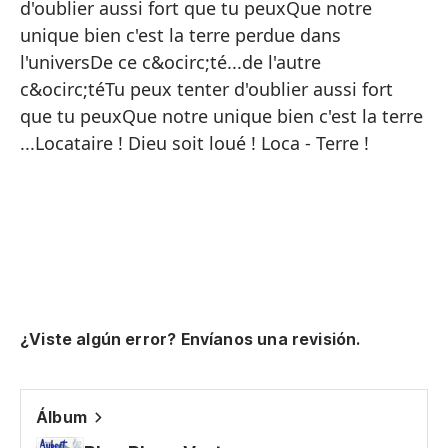
d'oublier aussi fort que tu peuxQue notre
Sé
unique bien c'est la terre perdue dans
l'universDe ce c&ocirc;té...de l'autre
Sé
c&ocirc;téTu peux tenter d'oublier aussi fort
Sé
que tu peuxQue notre unique bien c'est la terre
Sé
...Locataire ! Dieu soit loué ! Loca - Terre !
Pu
Pu
Pu
No
ve
In
¿Viste algún error? Envíanos una revisión.
{i
Pu
Álbum
De