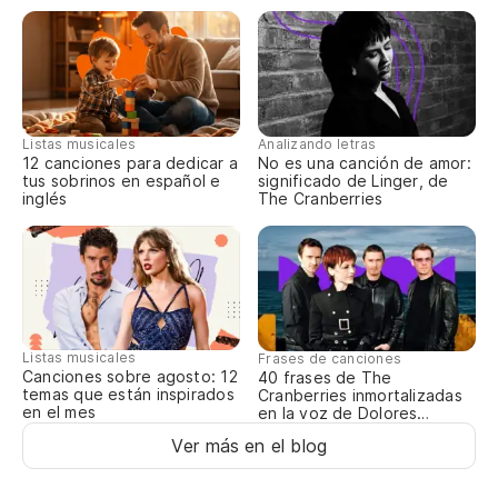
No
Do
Listas musicales
Analizando letras
Oy
12 canciones para dedicar a
No es una canción de amor:
tus sobrinos en español e
significado de Linger, de
He
inglés
The Cranberries
Oy
He
Oy
Listas musicales
Frases de canciones
Canciones sobre agosto: 12
40 frases de The
He
temas que están inspirados
Cranberries inmortalizadas
en el mes
en la voz de Dolores
O’Riordan
Oy
Ver más en el blog
He