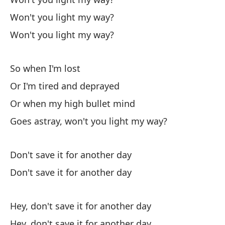
Fr
Won't you light my way?
co
Won't you light my way?
A 
So when I'm lost
Or I'm tired and deprayed
Or when my high bullet mind
Goes astray, won't you light my way?
y 
Don't save it for another day
Don't save it for another day
Pa
To
Hey, don't save it for another day
y 
Hey, don't save it for another day