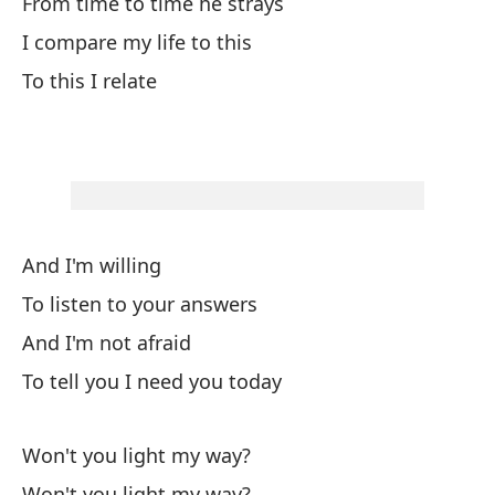
From time to time he strays
¿N
I compare my life to this
Wo
To this I relate
¿N
Wo
¿N
Wo
And I'm willing
¿N
To listen to your answers
Wo
And I'm not afraid
To tell you I need you today
Un
Won't you light my way?
De
Won't you light my way?