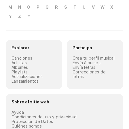
M
N
O
P
Q
R
S
T
U
V
W
X
Y
Z
#
Explorar
Participa
Canciones
Crea tu perfil musical
Artistas
Envía álbumes
Álbumes
Envía letras
Playlists
Correcciones de
Actualizaciones
letras
Lanzamientos
Sobre el sitio web
Ayuda
Condiciones de uso y privacidad
Protección de Datos
Quiénes somos