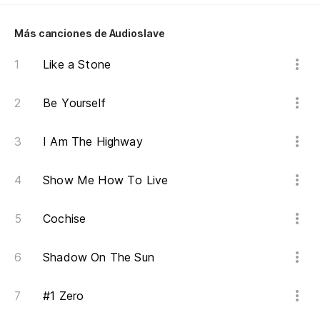
Más canciones de Audioslave
¿N
Wo
Like a Stone
¿N
Be Yourself
Wo
I Am The Highway
¿N
Show Me How To Live
Wo
Cochise
¿N
Wo
Shadow On The Sun
¿N
#1 Zero
Wo