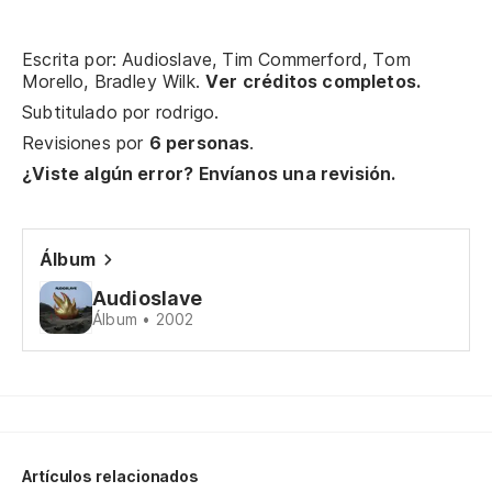
Wo
Escrita por: Audioslave, Tim Commerford, Tom
As
Morello, Bradley Wilk.
Ver créditos completos.
Subtitulado por
rodrigo
.
O 
Revisiones por
6 personas
.
¿Viste algún error? Envíanos una revisión.
Or
O 
Álbum
Or
Audioslave
Álbum • 2002
Se
Go
No
Do
Artículos relacionados