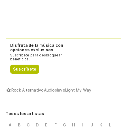
Disfruta de la música con
opciones exclusivas
Suscríbete para desbloquear
beneficios.
Suscríbete
Rock Alternativo
Audioslave
Light My Way
Todos los artistas
A
B
C
D
E
F
G
H
I
J
K
L