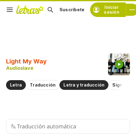
Iniciar
Suscríbete
sesión
Copiar fragmento
Copiar toda la letra
Light My Way
Practicar la pronunciación de
Audioslave
Comentar sobre este fragmento
Letra
Traducción
Letra y traducción
Significad
Traducción automática