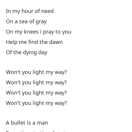
I
In my hour of need
L
On a sea of gray
On my knees i pray to you
En
Help me find the dawn
En
Of the dying day
De
Won't you light my way?
Won't you light my way?
Ay
Won't you light my way?
He
Won't you light my way?
de
A bullet is a man