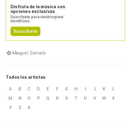
Disfruta de la música con
opciones exclusivas
Suscríbete para desbloquear
beneficios.
Suscríbete
A
August Zarnack
Todos los artistas
A
B
C
D
E
F
G
H
I
J
K
L
M
N
O
P
Q
R
S
T
U
V
W
X
Y
Z
#