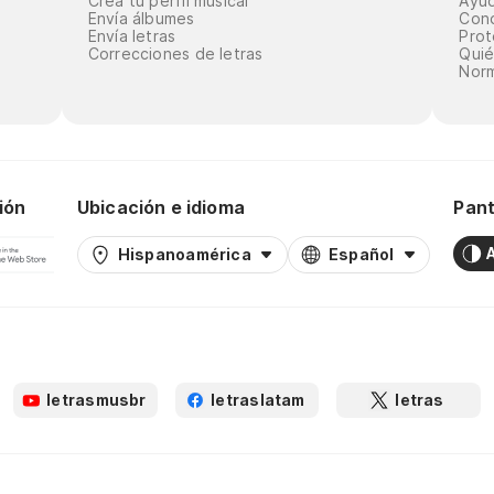
Crea tu perfil musical
Ayu
Envía álbumes
Cond
Envía letras
Prot
Correcciones de letras
Qui
Norm
ión
Ubicación e idioma
Pant
Hispanoamérica
Español
letrasmusbr
letraslatam
letras