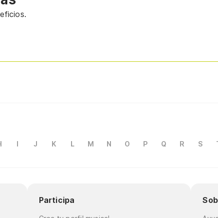
ficios.
H
I
J
K
L
M
N
O
P
Q
R
S
Participa
Sob