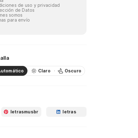
da
iciones de uso y privacidad
ección de Datos
énes somos
as para envío
alla
Automático
Claro
Oscuro
letrasmusbr
letras