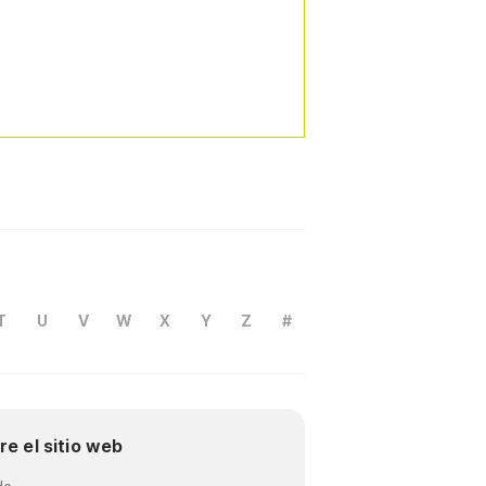
T
U
V
W
X
Y
Z
#
re el sitio web