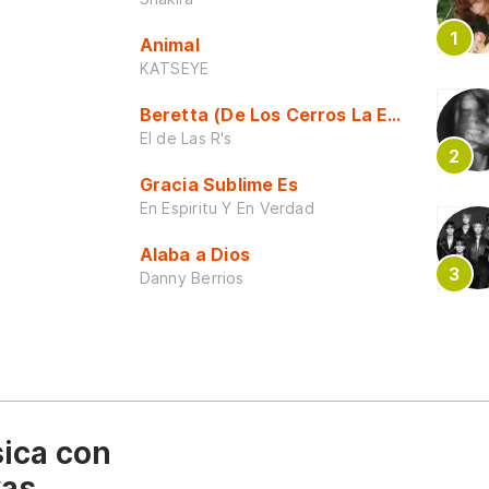
Animal
KATSEYE
Beretta (De Los Cerros La Escuela)
El de Las R's
Gracia Sublime Es
En Espiritu Y En Verdad
Alaba a Dios
Danny Berrios
sica con
vas