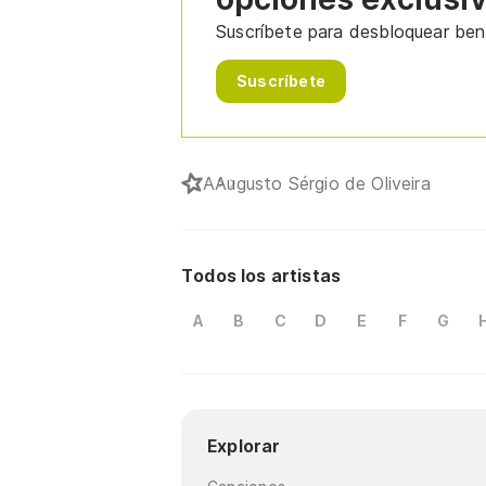
Suscríbete para desbloquear bene
Suscríbete
A
Augusto Sérgio de Oliveira
Todos los artistas
A
B
C
D
E
F
G
Explorar